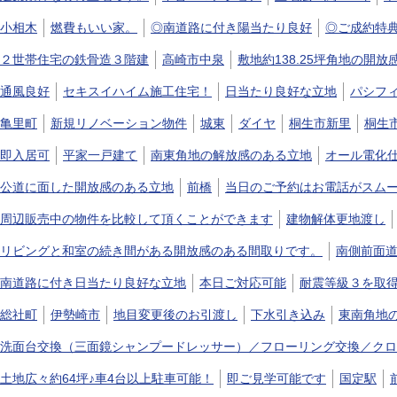
小相木
燃費もいい家。
◎南道路に付き陽当たり良好
◎ご成約特
２世帯住宅の鉄骨造３階建
高崎市中泉
敷地約138.25坪角地の開
通風良好
セキスイハイム施工住宅！
日当たり良好な立地
パシフ
亀里町
新規リノベーション物件
城東
ダイヤ
桐生市新里
桐生
即入居可
平家一戸建て
南東角地の解放感のある立地
オール電化
公道に面した開放感のある立地
前橋
当日のご予約はお電話がスム
周辺販売中の物件を比較して頂くことができます
建物解体更地渡し
リビングと和室の続き間がある開放感のある間取りです。
南側前面道
南道路に付き日当たり良好な立地
本日ご対応可能
耐震等級３を取
総社町
伊勢崎市
地目変更後のお引渡し
下水引き込み
東南角地
洗面台交換（三面鏡シャンプードレッサー）／フローリング交換／クロ
土地広々約64坪♪車4台以上駐車可能！
即ご見学可能です
国定駅