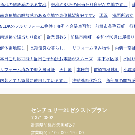
角地の解放感のある立地
敷地約87坪の日当たり良好な立地です。
南東角地の解放感のある立地で東側眺望良好です♪
現況
洗面所独立
5LDKのフルリフォーム物件！並列４台駐車可能
前橋市鼻毛石町
◎
南道路で陽当たり良好
従業員数6
前橋市南町
令和4年6月に屋根
解体更地渡し
長期優良な暮らし。
リフォーム済み物件
内装一部
本日ご対応可能！当日ご予約はお電話がスムーズ
本下水区域
水回
リフォーム済みで即入居可能
天川原
本庄市
前橋市樋越町
小屋
内装とても綺麗に使用しています。
洗髪洗面化粧台
角部屋の開放
センチュリー21ゼクストプラン
〒371-0802
群馬県前橋市天川町2-7
営業時間：
10：00～19：00