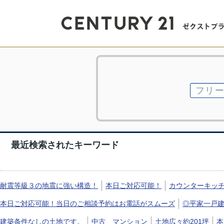
最近検索されたキーワード
耐震等級３の地震に強い構造！
本日ご対応可能！
カウンターキッ
本日ご対応可能！当日のご相談予約はお電話がスムーズ
◎平家一戸
建築条件なしの土地です。
中古 マンション
土地広々約201坪
本