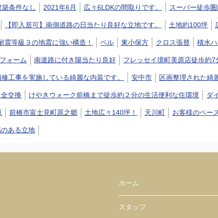
建築条件なし
2021年6月
広々6LDKの間取りです。
スーパー徒歩圏
【即入居可】南側道路の日当たり良好な立地です。
土地約100坪
耐震等級３の地震に強い構造！
ベル
東小保方
クロス張替
積水ハ
リフォーム
南道路に付き陽当たり良好
フレッセイ境町美原店徒歩約7
補修工事を実施している綺麗な内装です。
安中市
区画整理された綺
り全交換
けやきウォーク前橋まで徒歩約２分の生活便利な住環境
ダ
原
前橋市富士見町原之郷
土地広々140坪！
天川町
お客様のペー
感のある立地
ホーム
スタッフ