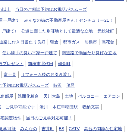
ｍ以上
当日のご相談予約はお電話がスムーズ
屋一戸建て
みんなの街の不動産屋さん！センチュリー21！
一戸建て♪
公道に面した別荘地として最適な立地
元総社町
道路に付き日当たり良好
朝倉
都市ガス
前橋市
高花台
使い勝手の良い平家一戸建て
南道路で陽当たり良好な立地
万円プレゼント
前橋市北代田
朝倉町
富士見
リフォーム後のお引き渡し
ご予約はお電話がスムーズ
時沢
茂呂
K角部屋
洗面化粧台
天川大島
土地
バルコニー
エアコン
宅
ご見学可能です
渋川
本庄早稲田駅
収納充実
住宅認定物件
当日のご見学対応可能！
見学可能
みんなの
吉井町
BS
CATV
高台の閑静な住宅地