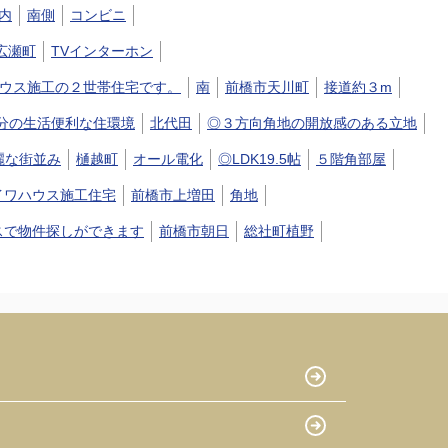
内
南側
コンビニ
広瀬町
TVインターホン
ウス施工の２世帯住宅です。
南
前橋市天川町
接道約３m
分の生活便利な住環境
北代田
◎３方向角地の開放感のある立地
麗な街並み
樋越町
オール電化
◎LDK19.5帖
５階角部屋
イワハウス施工住宅
前橋市上増田
角地
スで物件探しができます
前橋市朝日
総社町植野