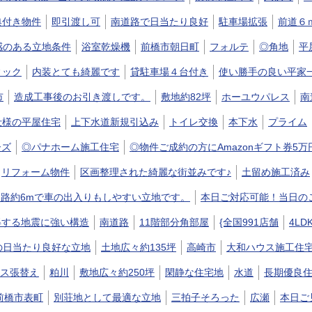
典付き物件
即引渡し可
南道路で日当たり良好
駐車場拡張
前道６
放感のある立地条件
浴室乾燥機
前橋市朝日町
フォルテ
◎角地
平
ィック
内装とても綺麗です
貸駐車場４台付き
使い勝手の良い平家
市
造成工事後のお引き渡しです。
敷地約82坪
ホーユウパレス
南
仕様の平屋住宅
上下水道新規引込み
トイレ交換
本下水
プライム
ーズ
◎パナホーム施工住宅
◎物件ご成約の方にAmazonギフト券5
リフォーム物件
区画整理された綺麗な街並みです♪
土留め施工済み
路約6mで車の出入りもしやすい立地です。
本日ご対応可能！当日の
得する地震に強い構造
南道路
11階部分角部屋
{全国991店舗
4LD
の日当たり良好な立地
土地広々約135坪
高崎市
大和ハウス施工住
ス張替え
粕川
敷地広々約250坪
閑静な住宅地
水道
長期優良
前橋市表町
別荘地として最適な立地
三拍子そろった
広瀬
本日ご