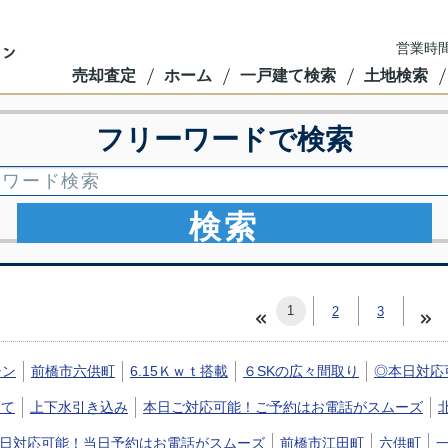
営業時間
売却査定
ホーム
一戸建て検索
土地検索
フリーワードで検索
検索
1
2
3
チン
前橋市六供町
6.15Ｋｗｔ搭載
６SKの広々間取り
◎本日対応
建て
上下水引き込み
本日ご対応可能！ご予約はお電話がスムーズ
日対応可能！当日予約はお電話がスムーズ
前橋市江田町
六供町