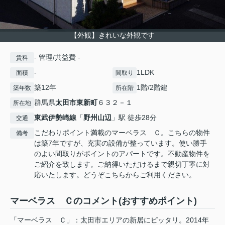
【外観】きれいな外観です
- 管理/共益費 -
賃料
-
1LDK
面積
間取り
築12年
1階/2階建
築年数
所在階
群馬県
太田市
東新町
６３２－１
所在地
東武伊勢崎線
「
野州山辺
」駅 徒歩28分
交通
こだわりポイント満載のマーベラス Ｃ。こちらの物件
備考
は築7年ですが、充実の設備が整っています。使い勝手
のよい間取りがポイントのアパートです。不動産物件を
ご紹介を致します。ご納得いただけるまで親切丁寧に対
応いたします。どうぞこちらからご利用ください。
マーベラス Ｃのコメント(おすすめポイント)
「マーベラス Ｃ」：太田市エリアの新居にピッタリ。2014年