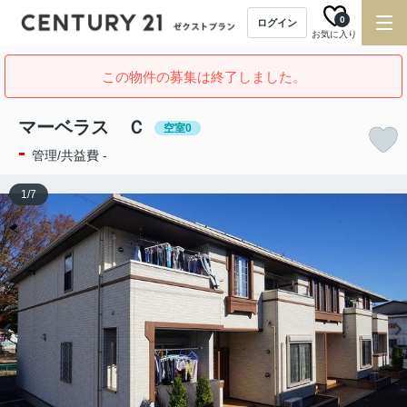
0
ログイン
お気に入り
この物件の募集は終了しました。
マーベラス Ｃ
空室0
-
管理/共益費 -
1
/
7