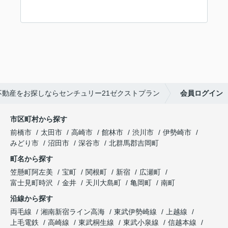
不動産をお探しならセンチュリー21ゼクストプラン
会員ログイン
市区町村から探す
前橋市
太田市
高崎市
館林市
渋川市
伊勢崎市
みどり市
沼田市
深谷市
北群馬郡吉岡町
町名から探す
笠懸町阿左美
宝町
関根町
新宿
広瀬町
富士見町時沢
金井
天川大島町
亀岡町
南町
沿線から探す
両毛線
湘南新宿ライン高海
東武伊勢崎線
上越線
上毛電鉄
高崎線
東武桐生線
東武小泉線
信越本線