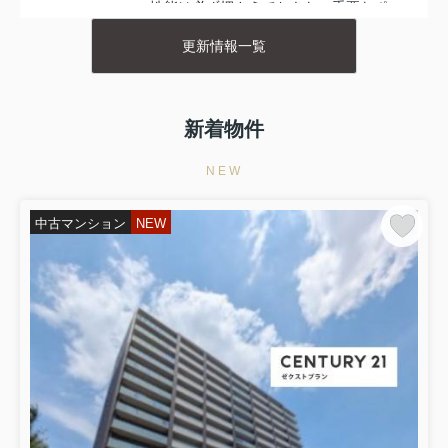
性能は必ず押さえておきたい重要なポ
イントです。夏冬の寒暖差が大きい地
域では、断熱性能が不足していると、
更新情報一覧
光熱費がかさむだけでなく、ヒートシ
ョックや熱中症のリスクも高まり...
2026.05.29
新着物件
前橋市で中古住宅を検討中の方へ！購
入手順の流れを初心者にもわ...
NEW
前橋市で中古住宅の購入を考え始めた
ものの、何から手を付ければよいのか
中古マンション
NEW
分からず、不安を抱えていませんか。
新築とは違い、物件の状態や契約の進
め方など、独自のポイントが多いのが
中古住宅の特徴です。しかし、全...
2026.05.29
伊勢崎市三和町中古住宅
F様
本日はご家族全員でご来店ありがとうございます。
伊勢崎市三和町中古住宅のお申込みありがとうございま
す。