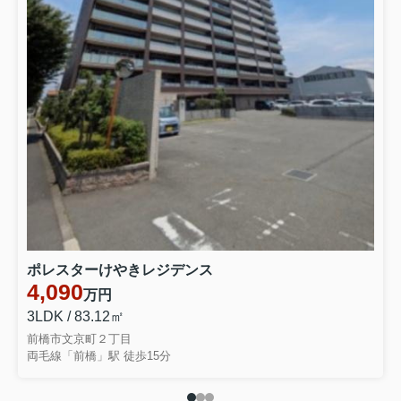
2026.05.29
伊勢崎市三光町土地
U様
伊勢崎市三光町土地のお申込みありがとうございます。
ポレスターけやきレジデンス
4,090
万円
3LDK / 83.12㎡
前橋市文京町２丁目
両毛線「前橋」駅 徒歩15分