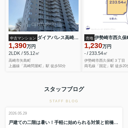
ダイアパレス高崎ガーデンステージ
中古マンション
売地
1,390
1,230
万円
万円
2LDK / 55.12㎡
- / 233.54㎡
高崎市矢島町
伊勢崎市西久保町３丁目
上越線「高崎問屋町」駅 徒歩50分
両毛線「国定」駅 徒歩20
スタッフブログ
STAFF BLOG
2026.05.29
戸建ての二階は暑い！手軽に始められる対策と前橋市での戸建て選び