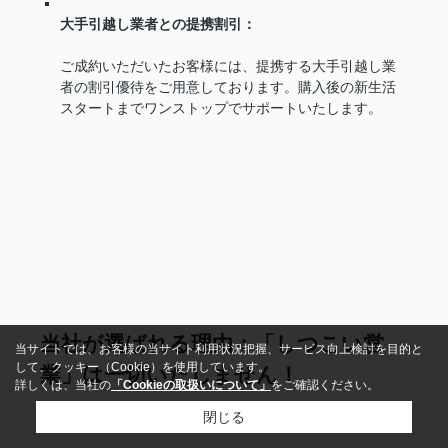
大手引越し業者との提携割引：
ご成約いただいたお客様には、提携する大手引越し業
者の割引優待をご用意しております。購入後の新生活
スタートまでワンストップでサポートいたします。
当社が選ばれる理由：「しつこい営
当サイトでは、お客様の当サイト利用状況把握、サービス向上検討を目的と
して、クッキー（Cookie）を使用しています。
業」は一切いたしません！
詳しくは、当社の
「Cookieの取扱いについて」
をご確認ください。
閉じる