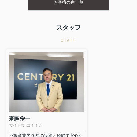
お客様の声一覧
ばかりでした。齋藤さんはデメリット
当にありがとうござい
も教えて頂き、分からないことも1つ1
つ丁寧に教えて頂きいつも笑顔で対応
してくれ本当に心強かったです。
スタッフ
STAFF
齋藤 栄一
サイトウ エイイチ
不動産業界26年の実績と経験で安心な