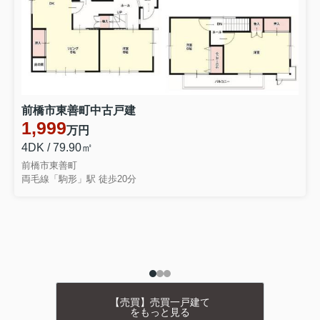
前橋市東善町中古戸建
1,999
万円
4DK / 79.90㎡
前橋市東善町
両毛線「駒形」駅 徒歩20分
【売買】売買一戸建て
をもっと見る