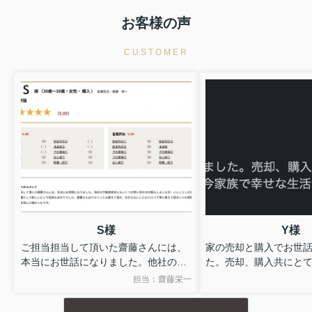
件の整理、管理費や修繕積立金の確認、不動産会社の選び方まで
お客様の声
押さえておくことが欠かせません。 本記事では、前橋市で中古マ
ンションを探すときの基本の流れ、条件の優先順位の付け方...
CUSTOMER
S様
Y様
ご担当担当して頂いた齋藤さんには、
家の売却と購入でお世
本当にお世話になりました。他社の不
た。売却、購入共にと
動産会社にもいくつか問い合わせ内覧
てくださり今まで出会
担当：齋藤栄一
もしましたが、いいことしか伝えても
中でNO1です。お陰で
らえず、購入して欲しいという気持ち
生活を送らせていただ