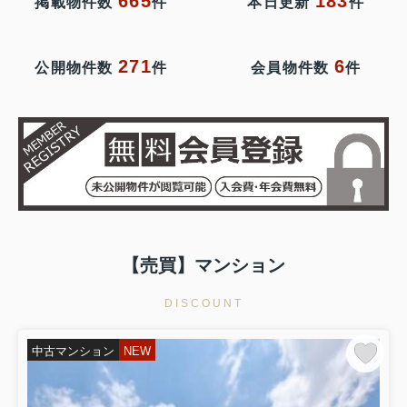
665
183
掲載物件数
件
本日更新
件
271
6
公開物件数
件
会員物件数
件
【売買】マンション
DISCOUNT
中古マンション
NEW