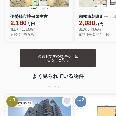
伊勢崎市境保泉中古
2,180
2,980
万円
万円
4LDK / 103.50㎡
3LDK / 73.69㎡
伊勢崎市境保泉
前橋市朝倉町１丁目
売買おすすめ物件の一覧
をもっと見る
よく見られている物件
POPULAR
1
2
No.
No.