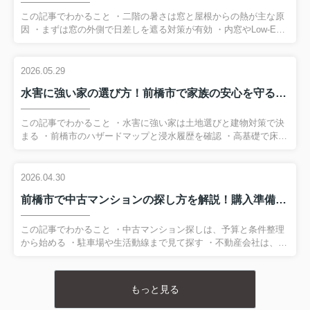
この記事でわかること ・二階の暑さは窓と屋根からの熱が主な原
因 ・まずは窓の外側で日差しを遮る対策が有効 ・内窓やLow-E複
層ガラスは冷暖房効率を高める ・屋根裏や天井断熱は二階全体の
暑さ対策になる ・戸建て購入前に窓の向きと断熱性能を確認 前橋
市で戸建ての購入を検討している方は、価格や間取りだけでなく
2026.05.29
「夏場の二階の暑さ」も確認しておきたいポイントです。 気象庁
水害に強い家の選び方！前橋市で家族の安心を守る防災策まとめ
によると、前橋市では2025年7月に最高気温39.2℃、8月に41.0℃
を記録しており、住まいの暑さ対策は快適性だけでなく熱中症予
防にも関わります。（2026年5月13日確認） ...
この記事でわかること ・水害に強い家は土地選びと建物対策で決
まる ・前橋市のハザードマップと浸水履歴を確認 ・高基礎で床の
位置を上げて浸水被害を抑える ・盛土は敷地全体を高くする水害
対策 ・浸水想定がない土地でも内水氾濫に注意が必要 記録的な豪
雨のニュースを目にする機会が増え、「マイホームを購入したい
2026.04.30
けど浸水被害が心配…」と感じている方は少なくありません。前
前橋市で中古マンションの探し方を解説！購入準備の基本
橋市で水害に強い家を選ぶには、価格や間取りだけでなく、土地
の高低差や過去の浸水履歴、建物側の対策まで確認することが大
切です。この記事では、前橋市でマイホーム購入を検討している
この記事でわかること ・中古マンション探しは、予算と条件整理
方に向けて、水害リス...
から始める ・駐車場や生活動線まで見て探す ・不動産会社は、免
許と説明の丁寧さで見極める ・一般公開前の物件情報は、早めの
相談で拾いやすい ・管理費や修繕積立金は、購入前に必ず確認す
る 前橋市で中古マンョンの購入を考え始めたものの、何から手を
もっと見る
つければよいのか困っている方も多いのではないでしょうか。中
古マンションの探し方では、物件情報を見る前に、予算や希望条