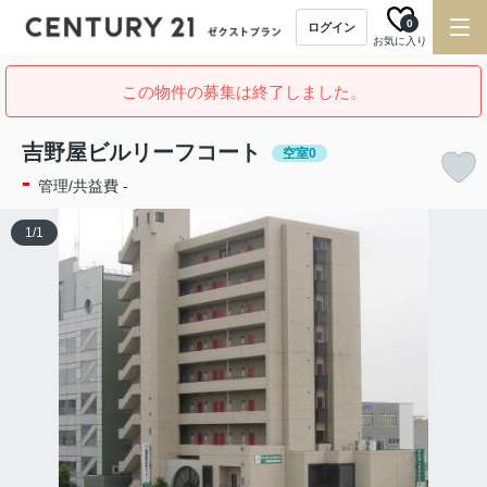
0
ログイン
お気に入り
この物件の募集は終了しました。
吉野屋ビルリーフコート
空室0
-
管理/共益費 -
1
/
1