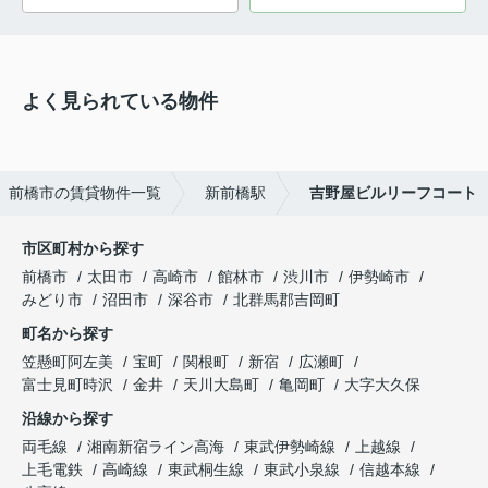
よく見られている物件
前橋市の賃貸物件一覧
新前橋駅
吉野屋ビルリーフコート
市区町村から探す
前橋市
太田市
高崎市
館林市
渋川市
伊勢崎市
みどり市
沼田市
深谷市
北群馬郡吉岡町
町名から探す
笠懸町阿左美
宝町
関根町
新宿
広瀬町
富士見町時沢
金井
天川大島町
亀岡町
大字大久保
沿線から探す
両毛線
湘南新宿ライン高海
東武伊勢崎線
上越線
上毛電鉄
高崎線
東武桐生線
東武小泉線
信越本線