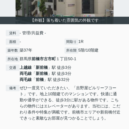
【外観】落ち着いた雰囲気の外観です
- 管理/共益費 -
賃料
-
1R
面積
間取り
築37年
5階/10階建
築年数
所在階
群馬県
前橋市
古市町
１丁目50-1
所在地
上越線
「
新前橋
」駅 徒歩3分
交通
両毛線
「
新前橋
」駅 徒歩3分
両毛線
「
前橋
」駅 徒歩32分
ぜひ一度見ていただきたい、「吉野屋ビルリーフコー
備考
ト」です。地上10階建てのマンションです。快適に通
勤や通学ができる、徒歩3分に駅がある物件です。こち
らの物件にはエレベーターがあります。当社には、こだ
わり条件や特集が満載です。前橋市エリアや新前橋付近
できっと素敵なお部屋が見つかることでしょう。