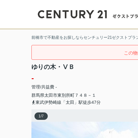
前橋市で不動産をお探しならセンチュリー21ゼクストプラ
この物
ゆりの木・ⅤＢ
-
管理/共益費 -
群馬県
太田市
東別所町
７４８－１
東武伊勢崎線「太田」駅徒歩47分
1
/
7