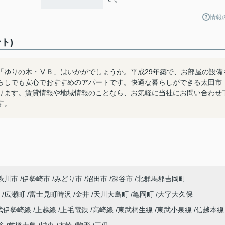
情報
ト)
「ゆりの木・ⅤＢ」はいかがでしょうか。平成29年築で、お部屋の設備
らしでも安心でおすすめのアパートです。快適な暮らしができる太田市
ります。賃貸情報や地域情報のことなら、お気軽に当社にお問い合わせ
す。
渋川市
伊勢崎市
みどり市
沼田市
深谷市
北群馬郡吉岡町
宿
広瀬町
富士見町時沢
金井
天川大島町
亀岡町
大字大久保
武伊勢崎線
上越線
上毛電鉄
高崎線
東武桐生線
東武小泉線
信越本