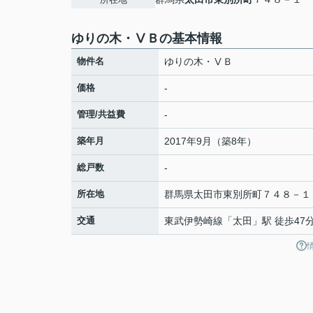
ゆりの木・ⅤＢの基本情報
物件名
ゆりの木・ⅤＢ
価格
-
管理/共益費
-
築年月
2017年9月（築8年）
総戸数
-
所在地
群馬県
太田市
東別所町
７４８－１
交通
東武伊勢崎線
「
太田
」駅 徒歩47