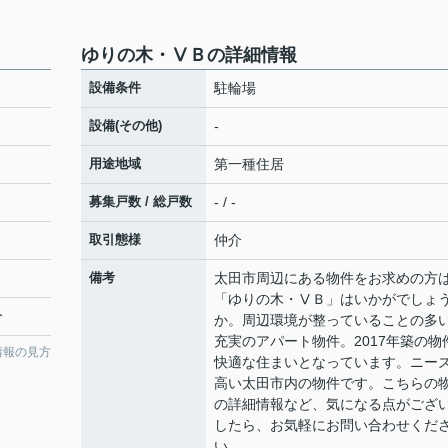
ゆりの木・ⅤＢの詳細情報
設備条件
駐輪場
設備(その他)
-
用途地域
第一種住居
募集戸数 / 総戸数
- / -
取引態様
仲介
備考
太田市周辺にある物件をお求めの方
「ゆりの木・ⅤＢ」はいかがでしょ
分
か。周辺環境が整っていることの多
充実のアパート物件。2017年築の物
情報の見方
快適な住まいとなっています。ニー
高い太田市内の物件です。こちらの
の詳細情報など、気になる点がござ
したら、お気軽にお問い合わせくだ
い。