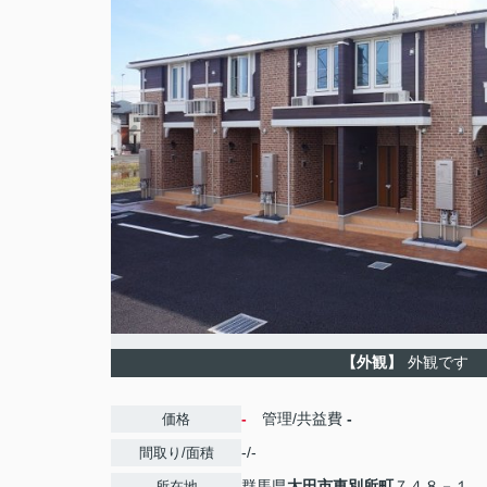
【外観】
外観です
-
管理/共益費
-
価格
-/-
間取り/面積
群馬県
太田市
東別所町
７４８－１
所在地