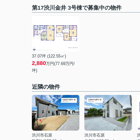
第17渋川金井 3号棟で募集中の物件
37.07坪 (122.55㎡)
2,880
万円(
77.69
万円/
坪)
近隣の物件
渋川市石原
渋川市石原