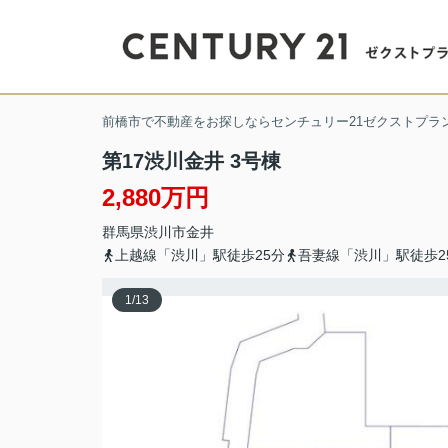
前橋市で不動産をお探しならセンチュリー21ゼクストプラ
第17渋川金井 3号棟
2,880万円
群馬県
渋川市
金井
上越線「渋川」駅徒歩25分
吾妻線「渋川」駅徒歩2
1
/
13