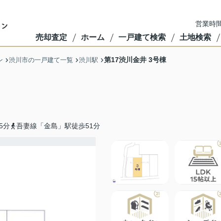
営業時間
売却査定
ホーム
一戸建て検索
土地検索
第17渋川金井 3号棟
ン
渋川市の一戸建て一覧
渋川駅
5分
吾妻線「金島」駅徒歩51分