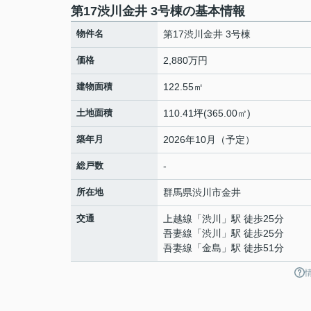
第17渋川金井 3号棟の基本情報
物件名
第17渋川金井 3号棟
価格
2,880万円
建物面積
122.55㎡
土地面積
110.41坪(365.00㎡)
築年月
2026年10月（予定）
総戸数
-
所在地
群馬県
渋川市
金井
交通
上越線
「
渋川
」駅 徒歩25分
吾妻線
「
渋川
」駅 徒歩25分
吾妻線
「
金島
」駅 徒歩51分