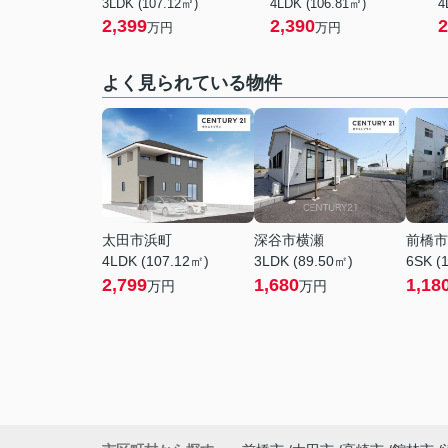
3LDK (107.12㎡)
4LDK (106.81㎡)
4
2,399
2,390
2
万円
万円
よく見られている物件
太田市浜町
深谷市横瀬
前橋市
4LDK (107.12㎡)
3LDK (89.50㎡)
6SK (
2,799
1,680
1,18
万円
万円