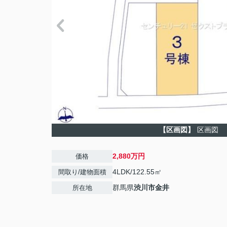
【区画図】
区画図
2,880万円
価格
4LDK/122.55㎡
間取り/建物面積
群馬県
渋川市
金井
所在地