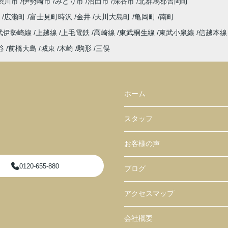
渋川市
伊勢崎市
みどり市
沼田市
深谷市
北群馬郡吉岡町
宿
広瀬町
富士見町時沢
金井
天川大島町
亀岡町
南町
武伊勢崎線
上越線
上毛電鉄
高崎線
東武桐生線
東武小泉線
信越本
谷
前橋大島
城東
木崎
駒形
三俣
ホーム
スタッフ
お客様の声
0120-655-880
ブログ
アクセスマップ
会社概要