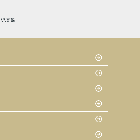
線
八高線