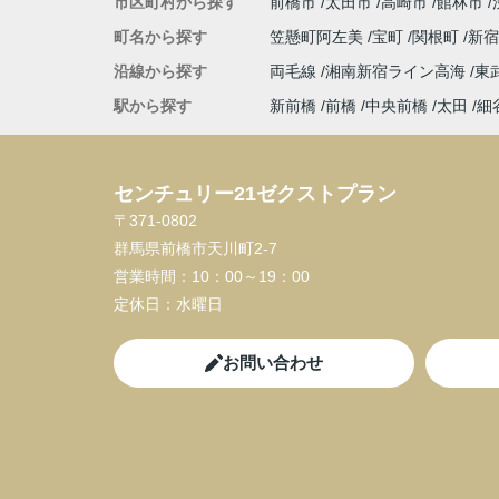
市区町村から探す
前橋市
太田市
高崎市
館林市
町名から探す
笠懸町阿左美
宝町
関根町
新
沿線から探す
両毛線
湘南新宿ライン高海
東
駅から探す
新前橋
前橋
中央前橋
太田
細
センチュリー21ゼクストプラン
〒371-0802
群馬県前橋市天川町2-7
営業時間：
10：00～19：00
定休日：
水曜日
お問い合わせ