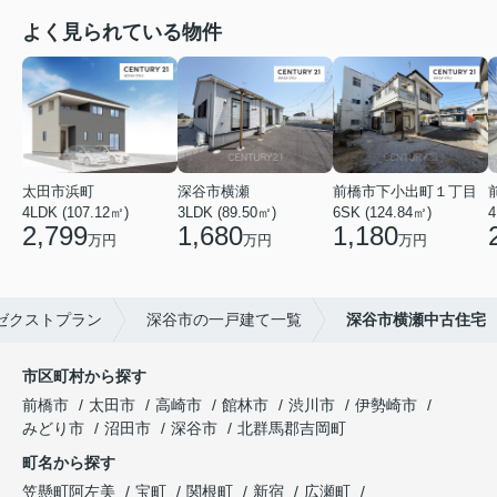
よく見られている物件
太田市浜町
深谷市横瀬
前橋市下小出町１丁目
4LDK (107.12㎡)
3LDK (89.50㎡)
6SK (124.84㎡)
4
2,799
1,680
1,180
万円
万円
万円
ゼクストプラン
深谷市の一戸建て一覧
深谷市横瀬中古住宅
市区町村から探す
前橋市
太田市
高崎市
館林市
渋川市
伊勢崎市
みどり市
沼田市
深谷市
北群馬郡吉岡町
町名から探す
笠懸町阿左美
宝町
関根町
新宿
広瀬町