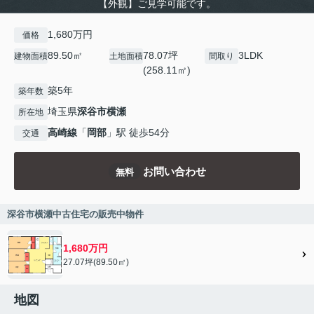
【外観】ご見学可能です。
1,680万円
価格
89.50㎡
78.07坪
3LDK
建物面積
土地面積
間取り
(258.11㎡)
築5年
築年数
埼玉県
深谷市
横瀬
所在地
高崎線
「
岡部
」駅 徒歩54分
交通
お問い合わせ
無料
深谷市横瀬中古住宅の販売中物件
1,680万円
27.07坪(89.50㎡)
地図