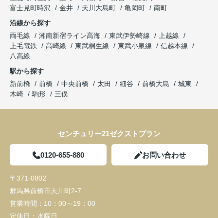
富士見町時沢
金井
天川大島町
亀岡町
南町
沿線から探す
両毛線
湘南新宿ライン高海
東武伊勢崎線
上越線
上毛電鉄
高崎線
東武桐生線
東武小泉線
信越本線
八高線
駅から探す
新前橋
前橋
中央前橋
太田
細谷
前橋大島
城東
木崎
駒形
三俣
センチュリー21ゼクストプラン
0120-655-880
お問い合わせ
〒371-0802
群馬県前橋市天川町2-7
営業時間：
10：00～19：00
定休日：
水曜日