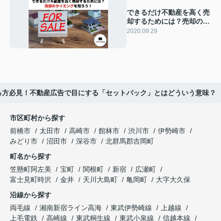
できるだけ不動産を高く売
却するためには？売却のタ
イミングを知ろう！
2020.09.29
る方必見！不動産広告で目にする「セットバック」とはどういう意味？
市区町村から探す
前橋市
太田市
高崎市
館林市
渋川市
伊勢崎市
みどり市
沼田市
深谷市
北群馬郡吉岡町
町名から探す
笠懸町阿左美
宝町
関根町
新宿
広瀬町
富士見町時沢
金井
天川大島町
亀岡町
大字大久保
沿線から探す
両毛線
湘南新宿ライン高海
東武伊勢崎線
上越線
上毛電鉄
高崎線
東武桐生線
東武小泉線
信越本線