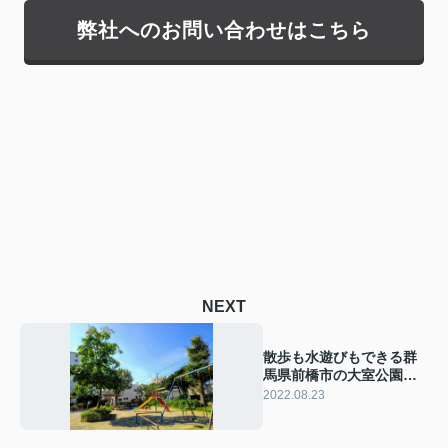
弊社へのお問い合わせはこちら
NEXT
散歩も水遊びもできる群
馬県前橋市の大室公園の
概要と楽しみ方とは
2022.08.23