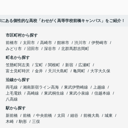
市にある個性的な高校「わせがく高等学校前橋キャンパス」をご紹介！
市区町村から探す
前橋市
太田市
高崎市
館林市
渋川市
伊勢崎市
みどり市
沼田市
深谷市
北群馬郡吉岡町
町名から探す
笠懸町阿左美
宝町
関根町
新宿
広瀬町
富士見町時沢
金井
天川大島町
亀岡町
大字大久保
沿線から探す
両毛線
湘南新宿ライン高海
東武伊勢崎線
上越線
上毛電鉄
高崎線
東武桐生線
東武小泉線
信越本線
八高線
駅から探す
新前橋
前橋
中央前橋
太田
細谷
前橋大島
城東
木崎
駒形
三俣