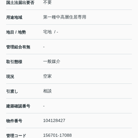
不要
国土法届出要否
第一種中高層住居専用
用途地域
宅地 / -
地目 / 地勢
-
管理組合有無
一般媒介
取引態様
空家
現況
相談
引渡し
-
建築確認番号
104128427
物件番号
156701-17088
管理コード