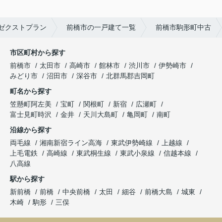
ゼクストプラン
前橋市の一戸建て一覧
前橋市駒形町中古
市区町村から探す
前橋市
太田市
高崎市
館林市
渋川市
伊勢崎市
みどり市
沼田市
深谷市
北群馬郡吉岡町
町名から探す
笠懸町阿左美
宝町
関根町
新宿
広瀬町
富士見町時沢
金井
天川大島町
亀岡町
南町
沿線から探す
両毛線
湘南新宿ライン高海
東武伊勢崎線
上越線
上毛電鉄
高崎線
東武桐生線
東武小泉線
信越本線
八高線
駅から探す
新前橋
前橋
中央前橋
太田
細谷
前橋大島
城東
木崎
駒形
三俣