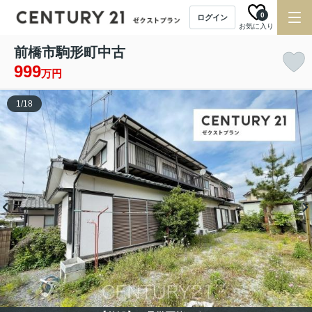
0
ログイン
お気に入り
前橋市駒形町中古
999
万円
1
/
18