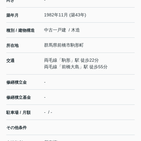
向き
1982年11月 (築43年)
築年月
中古一戸建 / 木造
種別 / 建物構造
群馬県
前橋市
駒形町
所在地
両毛線
「
駒形
」駅 徒歩22分
交通
両毛線
「
前橋大島
」駅 徒歩55分
-
修繕積立金
-
修繕積立基金
- / -
駐車場 / 月額
その他条件