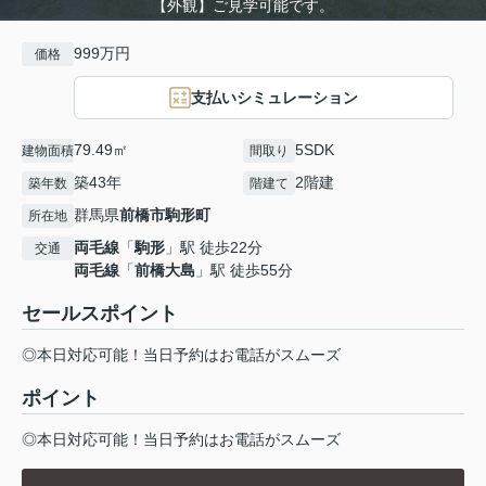
【外観】ご見学可能です。
999万円
価格
支払いシミュレーション
79.49㎡
5SDK
建物面積
間取り
築43年
2階建
築年数
階建て
群馬県
前橋市
駒形町
所在地
両毛線
「
駒形
」駅 徒歩22分
交通
両毛線
「
前橋大島
」駅 徒歩55分
セールスポイント
◎本日対応可能！当日予約はお電話がスムーズ
ポイント
◎本日対応可能！当日予約はお電話がスムーズ