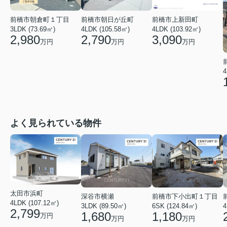
前橋市朝倉町１丁目
前橋市朝日が丘町
前橋市上新田町
3LDK (73.69㎡)
4LDK (105.58㎡)
4LDK (103.92㎡)
2,980
2,790
3,090
万円
万円
万円
4
よく見られている物件
太田市浜町
深谷市横瀬
前橋市下小出町１丁目
4LDK (107.12㎡)
3LDK (89.50㎡)
6SK (124.84㎡)
4
2,799
1,680
1,180
万円
万円
万円