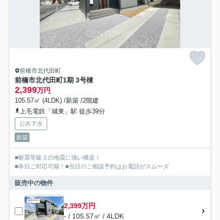
前橋市北代田町
前橋市北代田町1期 3号棟
2,399
万円
105.57㎡ (4LDK) /新築 /2階建
上毛電鉄「城東」駅 徒歩39分
公共下水
新築
■耐震等級３の地震に強い構造！
■本日ご対応可能！■当日のご相談予約はお電話がスムーズ
販売中の物件
2,399万円
- / 105.57㎡ / 4LDK