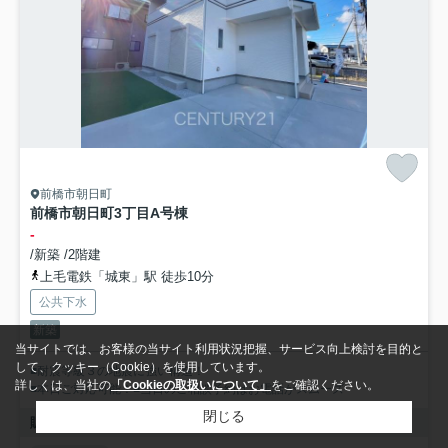
前橋市朝日町
前橋市朝日町3丁目A号棟
-
/新築 /2階建
上毛電鉄「城東」駅 徒歩10分
公共下水
新築
当サイトでは、お客様の当サイト利用状況把握、サービス向上検討を目的と
して、クッキー（Cookie）を使用しています。
■耐震等級３の地震に強い構造！
詳しくは、当社の
「Cookieの取扱いについて」
をご確認ください。
■本日ご対応可能！■当日のご相談予約はお電話がスムーズ
閉じる
販売中の物件