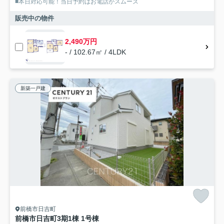
■本日対応可能！当日予約はお電話がスムーズ
販売中の物件
2,490万円
- / 102.67㎡ / 4LDK
新築一戸建
前橋市日吉町
前橋市日吉町3期1棟 1号棟