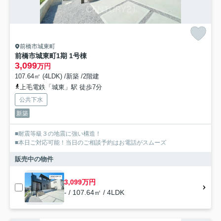
前橋市城東町
前橋市城東町1期 1号棟
3,099
万円
107.64㎡ (4LDK) /新築 /2階建
上毛電鉄「城東」駅 徒歩7分
公共下水
新築
■耐震等級３の地震に強い構造！
■本日ご対応可能！当日のご相談予約はお電話がスムーズ
販売中の物件
3,099万円
- / 107.64㎡ / 4LDK