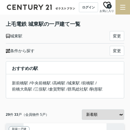
0
ログイン
お気に入り
上毛電鉄 城東駅の一戸建て一覧
城東駅
変更
条件から探す
変更
おすすめの駅
新前橋駅
/
中央前橋駅
/
高崎駅
/
城東駅
/
前橋駅
/
前橋大島駅
/
三俣駅
/
倉賀野駅
/
群馬総社駅
/
駒形駅
29
件
33
戸（会員物件 5戸）
新築一戸建