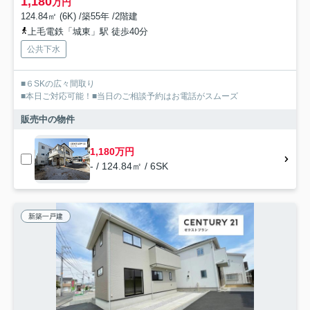
1,180
万円
124.84㎡ (6K) /築55年 /2階建
上毛電鉄「城東」駅 徒歩40分
公共下水
■６SKの広々間取り
■本日ご対応可能！■当日のご相談予約はお電話がスムーズ
販売中の物件
1,180万円
- / 124.84㎡ / 6SK
新築一戸建