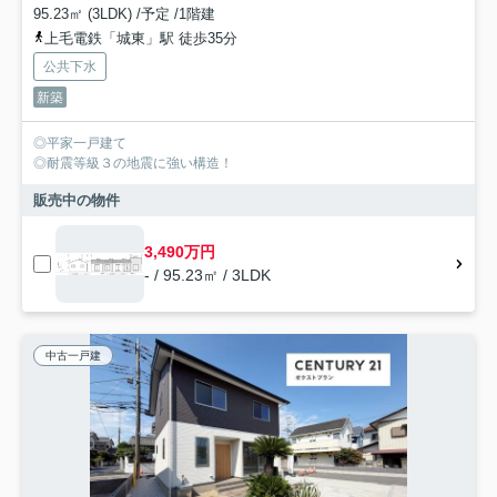
95.23㎡ (3LDK) /予定 /1階建
上毛電鉄「城東」駅 徒歩35分
公共下水
新築
◎平家一戸建て
◎耐震等級３の地震に強い構造！
販売中の物件
3,490万円
- / 95.23㎡ / 3LDK
中古一戸建