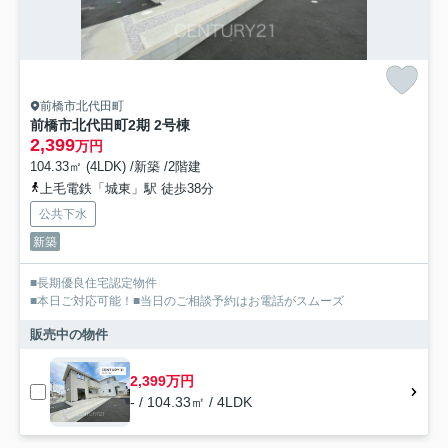
前橋市北代田町
前橋市北代田町2期 2号棟
2,399
万円
104.33㎡ (4LDK) /新築 /2階建
上毛電鉄「城東」駅 徒歩38分
公共下水
新築
■長期優良住宅認定物件
■本日ご対応可能！■当日のご相談予約はお電話がスムーズ
販売中の物件
2,399万円
- / 104.33㎡ / 4LDK