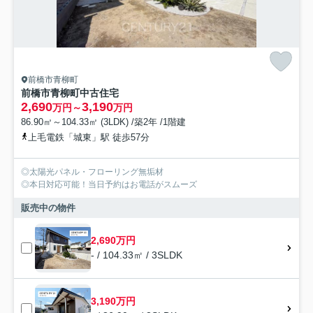
前橋市青柳町
前橋市青柳町中古住宅
2,690
3,190
万円～
万円
86.90㎡～104.33㎡ (3LDK) /築2年 /1階建
上毛電鉄「城東」駅 徒歩57分
◎太陽光パネル・フローリング無垢材
◎本日対応可能！当日予約はお電話がスムーズ
販売中の物件
2,690万円
- / 104.33㎡ / 3SLDK
3,190万円