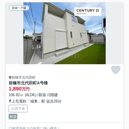
新築一戸建
前橋市北代田町
前橋市北代田町A号棟
1,890
万円
106.82㎡ (4LDK) /新築 /2階建
上毛電鉄「城東」駅 徒歩26分
公共下水
新築
◎耐震等級３の地震に強い構造！