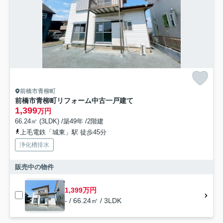
前橋市青柳町
前橋市青柳町リフォーム中古一戸建て
1,399
万円
66.24㎡ (3LDK) /築49年 /2階建
上毛電鉄「城東」駅 徒歩45分
浄化槽排水
販売中の物件
1,399万円
- / 66.24㎡ / 3LDK