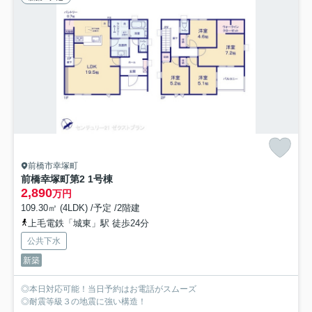
前橋市幸塚町
前橋幸塚町第2 1号棟
2,890
万円
109.30㎡ (4LDK) /予定 /2階建
上毛電鉄「城東」駅 徒歩24分
公共下水
新築
◎本日対応可能！当日予約はお電話がスムーズ
◎耐震等級３の地震に強い構造！