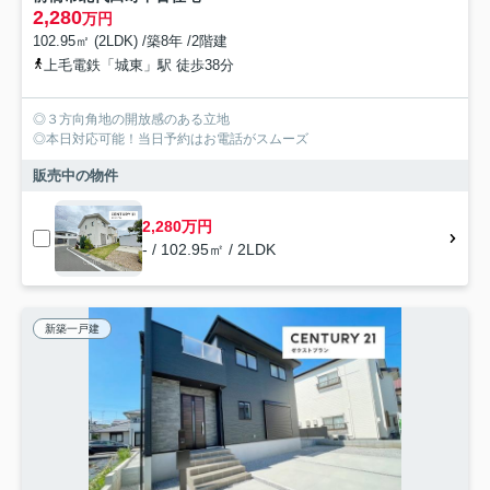
2,280
万円
102.95㎡ (2LDK) /築8年 /2階建
上毛電鉄「城東」駅 徒歩38分
◎３方向角地の開放感のある立地
◎本日対応可能！当日予約はお電話がスムーズ
販売中の物件
2,280万円
- / 102.95㎡ / 2LDK
新築一戸建