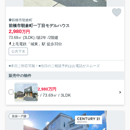
前橋市朝倉町
前橋市朝倉町一丁目モデルハウス
2,980
万円
73.69㎡ (3LDK) /築2年 /2階建
上毛電鉄「城東」駅 徒歩33分
公共下水
■本日ご対応可能！■当日のご相談予約はお電話がスムーズ
販売中の物件
2,980万円
- / 73.69㎡ / 3LDK
新築一戸建