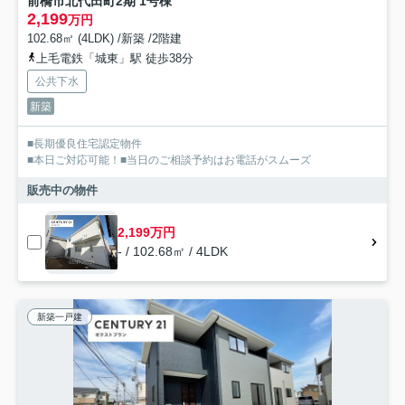
前橋市北代田町2期 1号棟
2,199
万円
102.68㎡ (4LDK) /新築 /2階建
上毛電鉄「城東」駅 徒歩38分
公共下水
新築
■長期優良住宅認定物件
■本日ご対応可能！■当日のご相談予約はお電話がスムーズ
販売中の物件
2,199万円
- / 102.68㎡ / 4LDK
新築一戸建