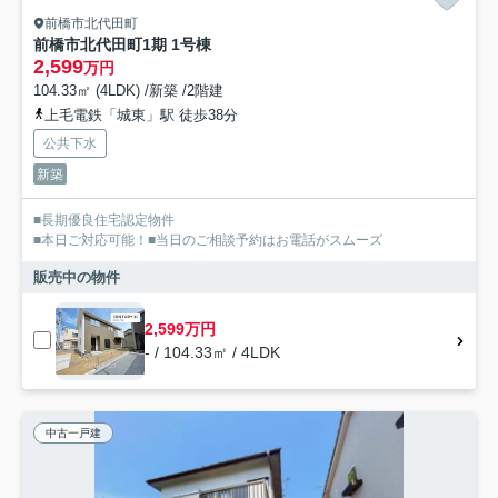
前橋市北代田町
前橋市北代田町1期 1号棟
2,599
万円
104.33㎡ (4LDK) /新築 /2階建
上毛電鉄「城東」駅 徒歩38分
公共下水
新築
■長期優良住宅認定物件
■本日ご対応可能！■当日のご相談予約はお電話がスムーズ
販売中の物件
2,599万円
- / 104.33㎡ / 4LDK
中古一戸建