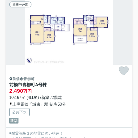
新築一戸建
前橋市青柳町
前橋市青柳町A号棟
2,490
万円
102.67㎡ (4LDK) /新築 /2階建
上毛電鉄「城東」駅 徒歩50分
公共下水
新築
■耐震等級３の地震に強い構造！