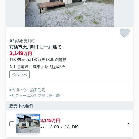
前橋市天川町
前橋市天川町中古一戸建て
3,149
万円
118.89㎡ (4LDK) /築13年 /2階建
上毛電鉄「城東」駅 徒歩30分
公共下水
■大和ハウス施工住宅
■リフォーム済みで即入居可能
販売中の物件
3,149万円
- / 118.89㎡ / 4LDK