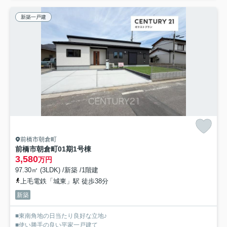
新築一戸建
前橋市朝倉町
前橋市朝倉町01期1号棟
3,580
万円
97.30㎡ (3LDK) /新築 /1階建
上毛電鉄「城東」駅 徒歩38分
新築
■東南角地の日当たり良好な立地♪
■使い勝手の良い平家一戸建て