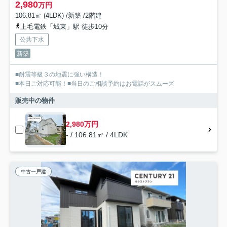
2,980
万円
106.81㎡ (4LDK) /新築 /2階建
上毛電鉄「城東」駅 徒歩10分
公共下水
新築
■耐震等級３の地震に強い構造！
■本日ご対応可能！■当日のご相談予約はお電話がスムーズ
販売中の物件
2,980万円
- / 106.81㎡ / 4LDK
中古一戸建