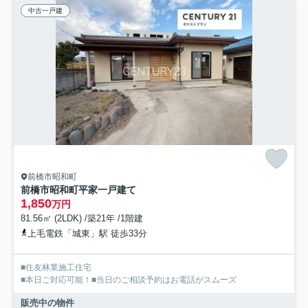
中古一戸建
前橋市昭和町
前橋市昭和町平家一戸建て
1,850
万円
81.56㎡ (2LDK) /築21年 /1階建
上毛電鉄「城東」駅 徒歩33分
■住友林業施工住宅
■本日ご対応可能！■当日のご相談予約はお電話がスムーズ
販売中の物件