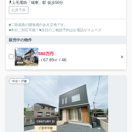
上毛電鉄「城東」駅 徒歩50分
公共下水
■二面道路の開放感のある立地です。
■本日ご対応可能！■当日のご相談予約はお電話がスムーズ
販売中の物件
580万円
- / 67.89㎡ / 4K
中古一戸建