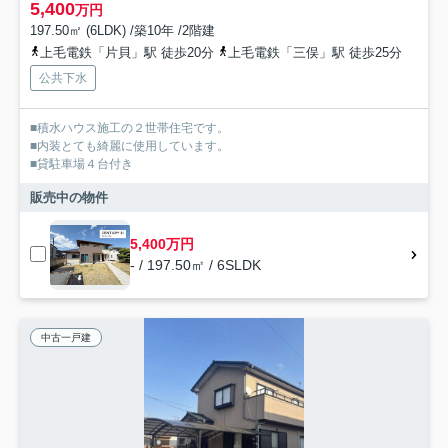
5,400
万円
197.50㎡ (6LDK) /築10年 /2階建
上毛電鉄「片貝」駅 徒歩20分
上毛電鉄「三俣」駅 徒歩25分
公共下水
■積水ハウス施工の２世帯住宅です。
■内装とても綺麗に使用しています。
■貸駐車場４台付き
販売中の物件
5,400万円
- / 197.50㎡ / 6SLDK
中古一戸建