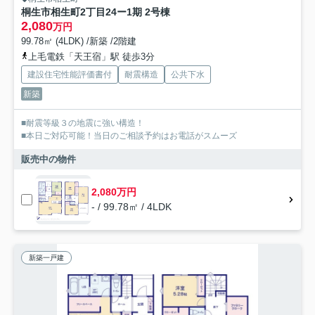
桐生市相生町2丁目24ー1期 2号棟
2,080
万円
99.78㎡ (4LDK) /新築 /2階建
上毛電鉄「天王宿」駅 徒歩3分
建設住宅性能評価書付
耐震構造
公共下水
新築
■耐震等級３の地震に強い構造！
■本日ご対応可能！当日のご相談予約はお電話がスムーズ
販売中の物件
2,080万円
- / 99.78㎡ / 4LDK
新築一戸建