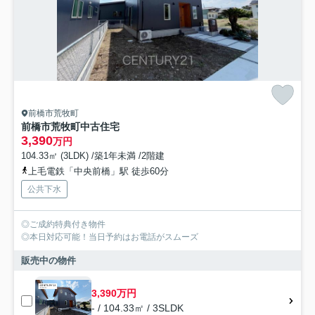
前橋市荒牧町
前橋市荒牧町中古住宅
3,390
万円
104.33㎡ (3LDK) /築1年未満 /2階建
上毛電鉄「中央前橋」駅 徒歩60分
公共下水
◎ご成約特典付き物件
◎本日対応可能！当日予約はお電話がスムーズ
販売中の物件
3,390万円
- / 104.33㎡ / 3SLDK