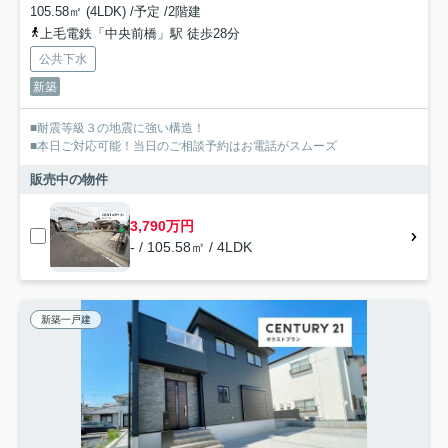
105.58㎡ (4LDK) /予定 /2階建
上毛電鉄「中央前橋」駅 徒歩28分
公共下水
新築
■耐震等級３の地震に強い構造！
■本日ご対応可能！当日のご相談予約はお電話がスムーズ
販売中の物件
3,790万円
- / 105.58㎡ / 4LDK
新築一戸建