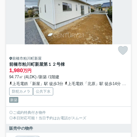
前橋市粕川町新屋
前橋市粕川町新屋第１２号棟
1,980
万円
94.77㎡ (4LDK) /新築 /1階建
上毛電鉄「新屋」駅 徒歩3分
上毛電鉄「北原」駅 徒歩14分
上毛電
防犯カメラ
公共下水
新築
◎ご成約特典付き物件
◎本日対応可能！当日予約はお電話がスムーズ
販売中の物件