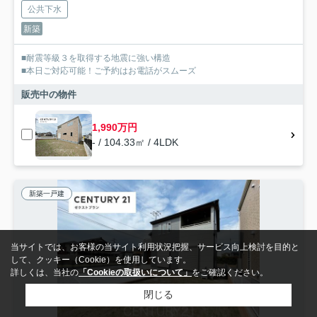
公共下水
新築
■耐震等級３を取得する地震に強い構造
■本日ご対応可能！ご予約はお電話がスムーズ
販売中の物件
1,990万円
- / 104.33㎡ / 4LDK
新築一戸建
当サイトでは、お客様の当サイト利用状況把握、サービス向上検討を目的と
して、クッキー（Cookie）を使用しています。
詳しくは、当社の
「Cookieの取扱いについて」
をご確認ください。
閉じる