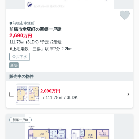
前橋市幸塚町
前橋市幸塚町の新築一戸建
2,690
万円
111.78㎡ (3LDK) /予定 /2階建
上毛電鉄「三俣」駅 車7分 2.2km
公共下水
新築
販売中の物件
2,690万円
- / 111.78㎡ / 3LDK
新築一戸建