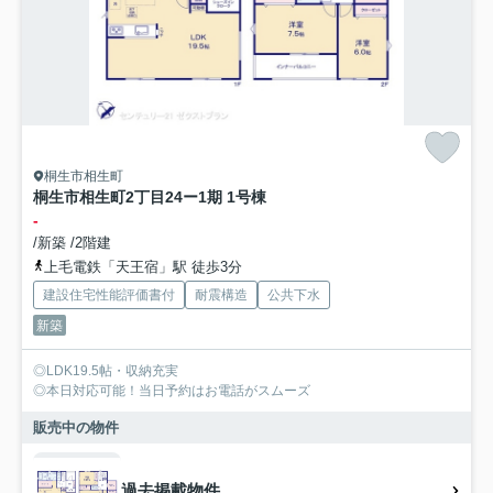
桐生市相生町
桐生市相生町2丁目24ー1期 1号棟
-
/新築 /2階建
上毛電鉄「天王宿」駅 徒歩3分
建設住宅性能評価書付
耐震構造
公共下水
新築
◎LDK19.5帖・収納充実
◎本日対応可能！当日予約はお電話がスムーズ
販売中の物件
過去掲載物件