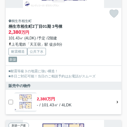
桐生市相生町
桐生市相生町2丁目01期 3号棟
2,380
万円
101.43㎡ (4LDK) /予定 /2階建
上毛電鉄「天王宿」駅 徒歩8分
耐震構造
公共下水
新築
■耐震等級３の地震に強い構造！
■本日ご対応可能！当日のご相談予約はお電話がスムーズ
販売中の物件
2,380万円
- / 101.43㎡ / 4LDK
新築一戸建