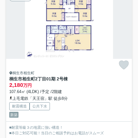
桐生市相生町
桐生市相生町2丁目01期 2号棟
2,180
万円
107.64㎡ (4LDK) /予定 /2階建
上毛電鉄「天王宿」駅 徒歩8分
耐震構造
公共下水
新築
■耐震等級３の地震に強い構造！
■本日ご対応可能！当日のご相談予約はお電話がスムーズ