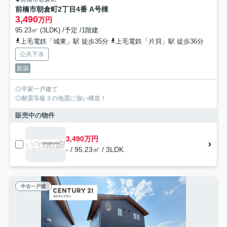
前橋市朝倉町2丁目4番 A号棟
3,490
万円
95.23㎡ (3LDK) /予定 /1階建
上毛電鉄「城東」駅 徒歩35分
上毛電鉄「片貝」駅 徒歩36分
公共下水
新築
◎平家一戸建て
◎耐震等級３の地震に強い構造！
販売中の物件
3,490万円
- / 95.23㎡ / 3LDK
中古一戸建