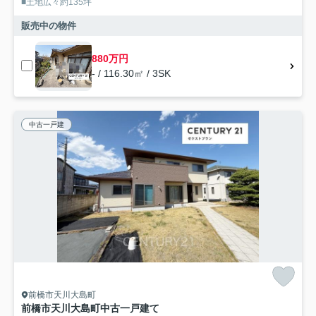
■土地広々約135坪
販売中の物件
880万円
- / 116.30㎡ / 3SK
中古一戸建
前橋市天川大島町
前橋市天川大島町中古一戸建て