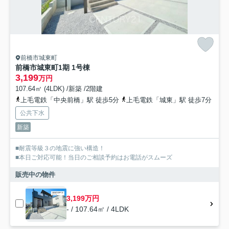
前橋市城東町
前橋市城東町1期 1号棟
3,199
万円
107.64㎡ (4LDK) /新築 /2階建
上毛電鉄「中央前橋」駅 徒歩5分
上毛電鉄「城東」駅 徒歩7分
公共下水
新築
■耐震等級３の地震に強い構造！
■本日ご対応可能！当日のご相談予約はお電話がスムーズ
販売中の物件
3,199万円
- / 107.64㎡ / 4LDK