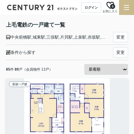
0
ログイン
お気に入り
上毛電鉄の一戸建て一覧
中央前橋駅,城東駅,三俣駅,片貝駅,上泉駅,赤坂駅,心臓血管センター駅,江木駅,大胡駅,樋越駅,北原駅,新屋駅,粕川駅,膳駅,新里駅,新川駅,東新川駅,赤城駅,桐生球場前駅,天王宿駅,富士山下駅,丸山下駅,西桐生駅
変更
条件から探す
変更
85
件
89
戸（会員物件 13戸）
新築一戸建