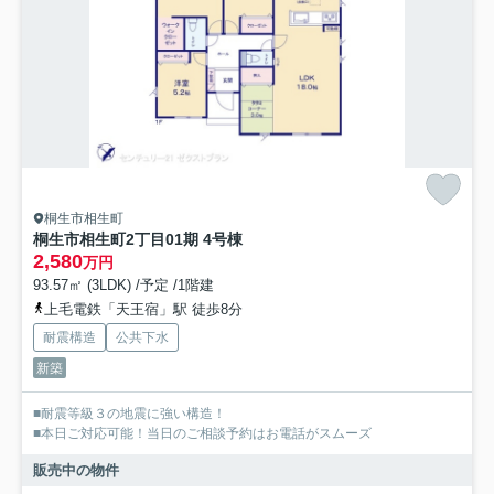
桐生市相生町
桐生市相生町2丁目01期 4号棟
2,580
万円
93.57㎡ (3LDK) /予定 /1階建
上毛電鉄「天王宿」駅 徒歩8分
耐震構造
公共下水
新築
■耐震等級３の地震に強い構造！
■本日ご対応可能！当日のご相談予約はお電話がスムーズ
販売中の物件