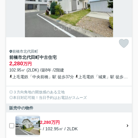
前橋市北代田町
前橋市北代田町中古住宅
2,280
万円
102.95㎡ (2LDK) /築8年 /2階建
上毛電鉄「中央前橋」駅 徒歩37分
上毛電鉄「城東」駅 徒歩38分
◎３方向角地の開放感のある立地
◎本日対応可能！当日予約はお電話がスムーズ
販売中の物件
2,280万円
- / 102.95㎡ / 2LDK