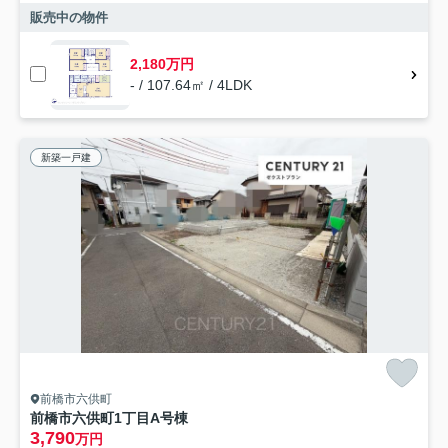
販売中の物件
2,180万円
- / 107.64㎡ / 4LDK
新築一戸建
前橋市六供町
前橋市六供町1丁目A号棟
3,790
万円