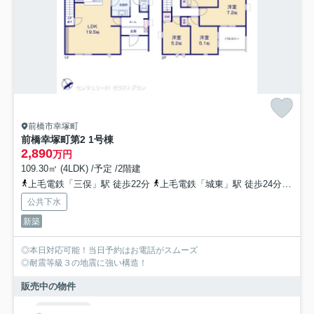
前橋市幸塚町
前橋幸塚町第2 1号棟
2,890
万円
109.30㎡ (4LDK) /予定 /2階建
上毛電鉄「三俣」駅 徒歩22分
上毛電鉄「城東」駅 徒歩24分
上毛
公共下水
新築
◎本日対応可能！当日予約はお電話がスムーズ
◎耐震等級３の地震に強い構造！
販売中の物件