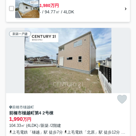
1,980万円
- / 94.77㎡ / 4LDK
新築一戸建
前橋市樋越町
前橋市樋越町第4 2号棟
1,990
万円
104.33㎡ (4LDK) /新築 /2階建
上毛電鉄「樋越」駅 徒歩7分
上毛電鉄「北原」駅 徒歩12分
上毛電