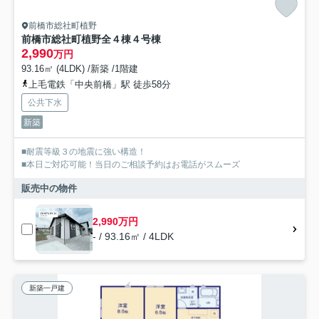
前橋市総社町植野
前橋市総社町植野全４棟４号棟
2,990
万円
93.16㎡ (4LDK) /新築 /1階建
上毛電鉄「中央前橋」駅 徒歩58分
公共下水
新築
■耐震等級３の地震に強い構造！
■本日ご対応可能！当日のご相談予約はお電話がスムーズ
販売中の物件
2,990万円
- / 93.16㎡ / 4LDK
新築一戸建