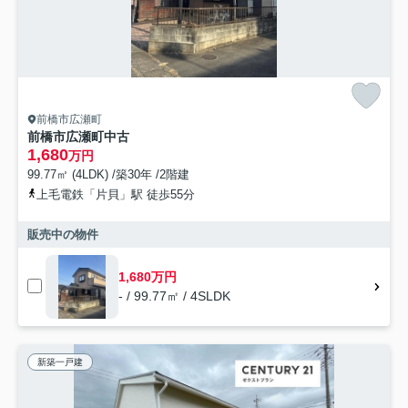
前橋市広瀬町
前橋市広瀬町中古
1,680
万円
99.77㎡ (4LDK) /築30年 /2階建
上毛電鉄「片貝」駅 徒歩55分
販売中の物件
1,680万円
- / 99.77㎡ / 4SLDK
新築一戸建