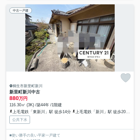
中古一戸建
桐生市新里町新川
新里町新川中古
880
万円
116.30㎡ (3K) /築44年 /1階建
上毛電鉄「東新川」駅 徒歩14分
上毛電鉄「新川」駅 徒歩20分
上
公共下水
■使い勝手の良い平家一戸建て