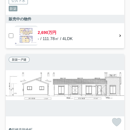
公共下水
新築
販売中の物件
2,690万円
- / 111.78㎡ / 4LDK
新築一戸建
前橋市朝倉町