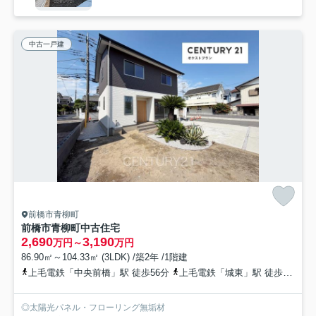
中古一戸建
前橋市青柳町
前橋市青柳町中古住宅
2,690
3,190
万円～
万円
86.90㎡～104.33㎡ (3LDK) /築2年 /1階建
上毛電鉄「中央前橋」駅 徒歩56分
上毛電鉄「城東」駅 徒歩57分
◎太陽光パネル・フローリング無垢材