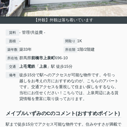
【外観】外観は落ち着いています
- 管理/共益費 -
賃料
-
1K
面積
間取り
築33年
1階/2階建
築年数
所在階
群馬県
前橋市
上泉町
696-10
所在地
上毛電鉄
「
上泉
」駅 徒歩15分
交通
徒歩15分で駅へのアクセスが可能な物件です。今引っ
備考
越しをお考えの方におすすめなのが、こちらのアパート
です。交通アクセスを重視して住まい探しをするなら、
当社にお任せください！こちらでは、上泉周辺にある賃
貸情報を豊富に取り扱っております。
メイプルいずみのCのコメント(おすすめポイント)
駅まで徒歩15分でアクセス可能な物件です。住みやすさが満載で