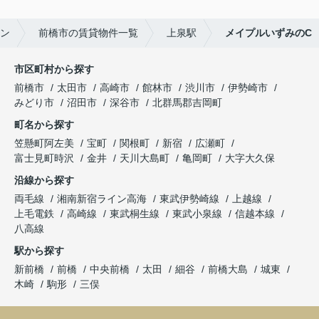
ラン
前橋市の賃貸物件一覧
上泉駅
メイプルいずみのC
市区町村から探す
前橋市
太田市
高崎市
館林市
渋川市
伊勢崎市
みどり市
沼田市
深谷市
北群馬郡吉岡町
町名から探す
笠懸町阿左美
宝町
関根町
新宿
広瀬町
富士見町時沢
金井
天川大島町
亀岡町
大字大久保
沿線から探す
両毛線
湘南新宿ライン高海
東武伊勢崎線
上越線
上毛電鉄
高崎線
東武桐生線
東武小泉線
信越本線
八高線
駅から探す
新前橋
前橋
中央前橋
太田
細谷
前橋大島
城東
木崎
駒形
三俣