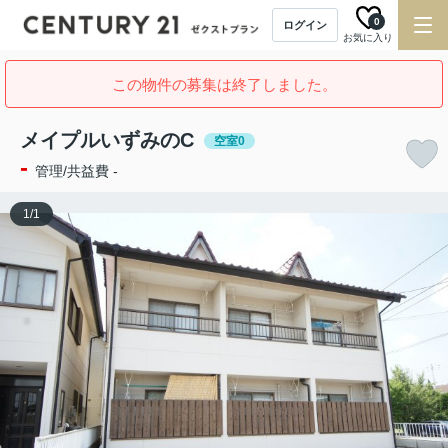
0
ログイン
お気に入り
この物件の募集は終了しました。
メイプルいずみのC
空室0
-
管理/共益費 -
1
/
1