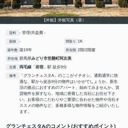
【外観】外観写真（昼）
- 管理/共益費 -
賃料
-
1K
面積
間取り
築19年
2階/2階建
築年数
所在階
群馬県
みどり市
笠懸町阿左美
所在地
両毛線
「
岩宿
」駅 徒歩9分
交通
「グランチェスタA」のここがイチオシ。通勤通学に快
備考
適な、駅から徒歩9分の物件はいかがでしょうか。新生
活の拠点におすすめのアパート、始めてみませんか。賃
貸物件を探すなら、地域に密着した当社にお任せ下さ
い。お客様のこだわりやご要望に合わせた物件や当社オ
ススメの物件など、多種多様な物件情報をご紹介いたし
ます。
グランチェスタAのコメント(おすすめポイント)