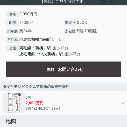
【外観】ご見学可能です。
2,090万円
価格
74.28㎡
3LDK
面積
間取り
築34年
5階/10階建
築年数
所在階
群馬県
前橋市
南町
１丁目
所在地
両毛線
「
前橋
」駅 徒歩16分
交通
上毛電鉄
「
中央前橋
」駅 徒歩27分
お問い合わせ
無料
ダイヤモンドスクエア前橋の販売中物件
5階
2,090万円
5階 / 22.46坪(74.28㎡)
地図