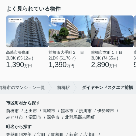
よく見られている物件
高崎市矢島町
前橋市大手町２丁目
前橋市本町１丁目
2LDK (55.12㎡)
2LDK (61.76㎡)
3LDK (74.65㎡)
3
1,390
1,390
2,890
万円
万円
万円
前橋市のマンション一覧
前橋駅
ダイヤモンドスクエア前橋
市区町村から探す
前橋市
太田市
高崎市
館林市
渋川市
伊勢崎市
みどり市
沼田市
深谷市
北群馬郡吉岡町
町名から探す
笠懸町阿左美
宝町
関根町
新宿
広瀬町