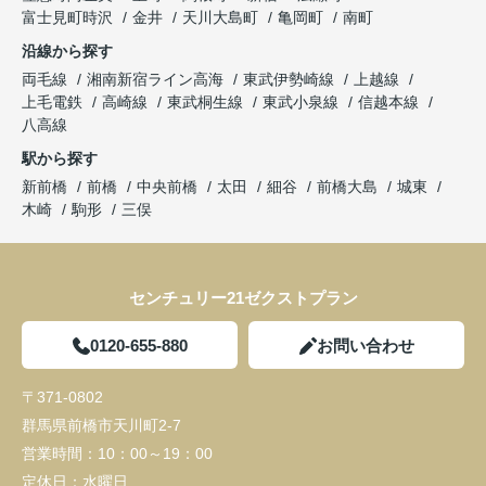
富士見町時沢
金井
天川大島町
亀岡町
南町
沿線から探す
両毛線
湘南新宿ライン高海
東武伊勢崎線
上越線
上毛電鉄
高崎線
東武桐生線
東武小泉線
信越本線
八高線
駅から探す
新前橋
前橋
中央前橋
太田
細谷
前橋大島
城東
木崎
駒形
三俣
センチュリー21ゼクストプラン
0120-655-880
お問い合わせ
〒371-0802
群馬県前橋市天川町2-7
営業時間：
10：00～19：00
定休日：
水曜日