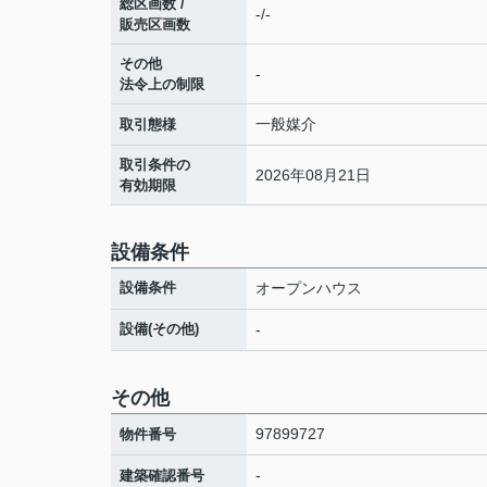
総区画数 /
-/-
販売区画数
その他
-
法令上の制限
一般媒介
取引態様
取引条件の
2026年08月21日
有効期限
設備条件
設備条件
オープンハウス
設備(その他)
-
その他
97899727
物件番号
-
建築確認番号