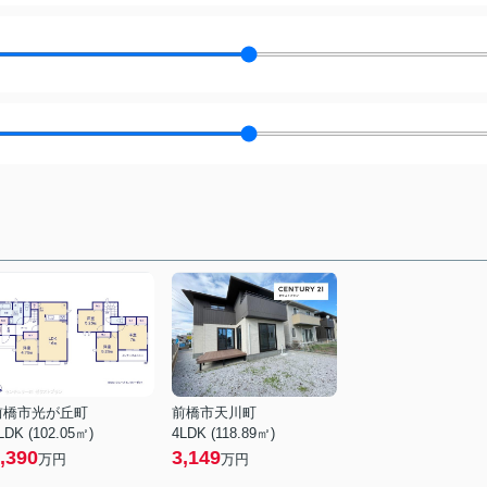
前橋市光が丘町
前橋市天川町
LDK (102.05㎡)
4LDK (118.89㎡)
,390
3,149
万円
万円