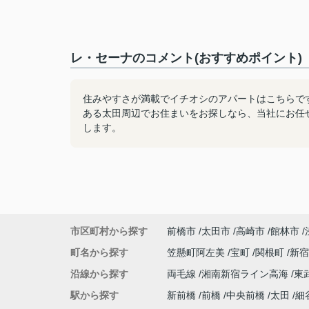
レ・セーナのコメント(おすすめポイント)
住みやすさが満載でイチオシのアパートはこちらです
ある太田周辺でお住まいをお探しなら、当社にお任
します。
市区町村から探す
前橋市
太田市
高崎市
館林市
町名から探す
笠懸町阿左美
宝町
関根町
新
沿線から探す
両毛線
湘南新宿ライン高海
東
駅から探す
新前橋
前橋
中央前橋
太田
細