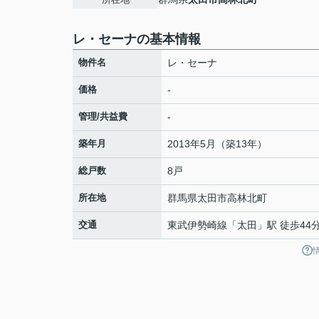
レ・セーナの基本情報
物件名
レ・セーナ
価格
-
管理/共益費
-
築年月
2013年5月（築13年）
総戸数
8戸
所在地
群馬県
太田市
高林北町
交通
東武伊勢崎線
「
太田
」駅 徒歩44