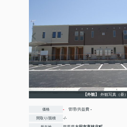
【外観】
外観写真（昼
-
管理/共益費
-
価格
-/-
間取り/面積
群馬県
太田市
高林北町
所在地