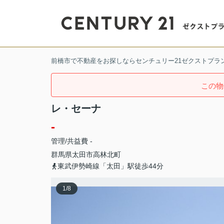
前橋市で不動産をお探しならセンチュリー21ゼクストプラ
この物
レ・セーナ
-
管理/共益費 -
群馬県
太田市
高林北町
東武伊勢崎線「太田」駅徒歩44分
1
/
8