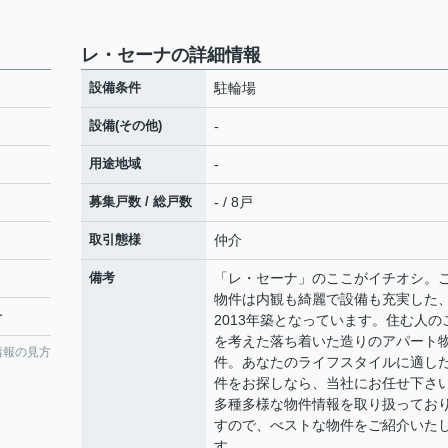
レ・セーナの詳細情報
設備条件
駐輪場
設備(その他)
-
用途地域
-
募集戸数 / 総戸数
- / 8戸
取引態様
仲介
備考
「レ・セーナ」のここがイチオシ。
物件は内観も綺麗で設備も充実した
分
2013年築となっています。住む人の
を考えた落ち着いた造りのアパート
情報の見方
件。あなたのライフスタイルに適し
件をお探しなら、当社にお任せ下さ
多種多様な物件情報を取り扱ってお
すので、べストな物件をご紹介いた
す。