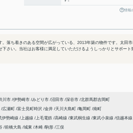
情報
。落ち着きのある空間が広がっている、2013年築の物件です。太田市
せ下さい。当社はお客様に満足していただけるようしっかりとサポート
渋川市
伊勢崎市
みどり市
沼田市
深谷市
北群馬郡吉岡町
宿
広瀬町
富士見町時沢
金井
天川大島町
亀岡町
南町
武伊勢崎線
上越線
上毛電鉄
高崎線
東武桐生線
東武小泉線
信越本
谷
前橋大島
城東
木崎
駒形
三俣