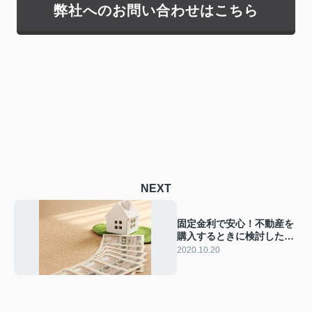
弊社へのお問い合わせはこちら
NEXT
固定金利で安心！不動産を
購入するときに検討したい
「フラット35」とは？
2020.10.20