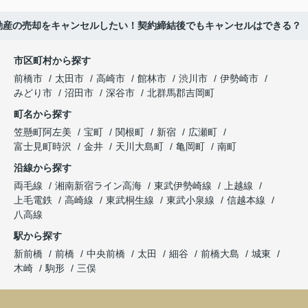
動産の売却をキャンセルしたい！契約締結後でもキャンセルはできる？
市区町村から探す
前橋市
太田市
高崎市
館林市
渋川市
伊勢崎市
みどり市
沼田市
深谷市
北群馬郡吉岡町
町名から探す
笠懸町阿左美
宝町
関根町
新宿
広瀬町
富士見町時沢
金井
天川大島町
亀岡町
南町
沿線から探す
両毛線
湘南新宿ライン高海
東武伊勢崎線
上越線
上毛電鉄
高崎線
東武桐生線
東武小泉線
信越本線
八高線
駅から探す
新前橋
前橋
中央前橋
太田
細谷
前橋大島
城東
木崎
駒形
三俣