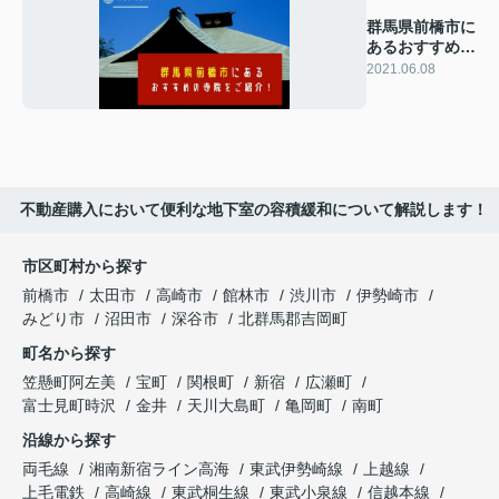
群馬県前橋市に
あるおすすめの
寺院をご紹介！
2021.06.08
不動産購入において便利な地下室の容積緩和について解説します！
市区町村から探す
前橋市
太田市
高崎市
館林市
渋川市
伊勢崎市
みどり市
沼田市
深谷市
北群馬郡吉岡町
町名から探す
笠懸町阿左美
宝町
関根町
新宿
広瀬町
富士見町時沢
金井
天川大島町
亀岡町
南町
沿線から探す
両毛線
湘南新宿ライン高海
東武伊勢崎線
上越線
上毛電鉄
高崎線
東武桐生線
東武小泉線
信越本線