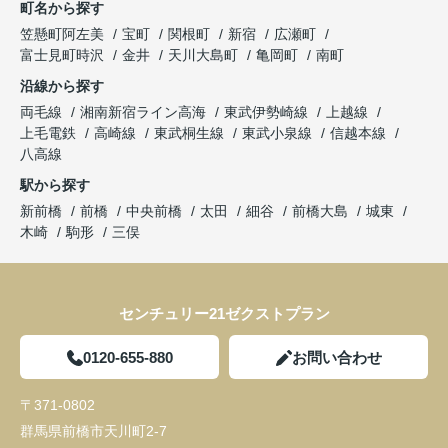
町名から探す
笠懸町阿左美
宝町
関根町
新宿
広瀬町
富士見町時沢
金井
天川大島町
亀岡町
南町
沿線から探す
両毛線
湘南新宿ライン高海
東武伊勢崎線
上越線
上毛電鉄
高崎線
東武桐生線
東武小泉線
信越本線
八高線
駅から探す
新前橋
前橋
中央前橋
太田
細谷
前橋大島
城東
木崎
駒形
三俣
センチュリー21ゼクストプラン
0120-655-880
お問い合わせ
〒371-0802
群馬県前橋市天川町2-7