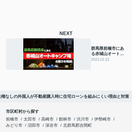
NEXT
群馬県前橋市にあ
る赤城山オートキ
ャンプ場の魅力を
2022.02.22
解説！
住権なしの外国人が不動産購入時に住宅ローンを組みにくい理由と対策
市区町村から探す
前橋市
太田市
高崎市
館林市
渋川市
伊勢崎市
みどり市
沼田市
深谷市
北群馬郡吉岡町