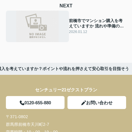
NEXT
前橋市でマンション購入を考
えていますか 流れや準備のポ
イントを解説
2026.01.12
購入を考えていますか？ポイントや流れを押さえて安心取引を目指そう
センチュリー21ゼクストプラン
0120-655-880
お問い合わせ
〒371-0802
群馬県前橋市天川町2-7