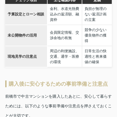
チェック項目
主な確認内容
意義
金利、水道光熱費
負担が無理の
予算設定とローン相談
込みの返済額、融
ない返済計画
資枠
の立案
競争の少ない
会員限定情報、交
未公開物件の活用
優良物件の獲
渉余地の有無
得
周辺の利便施設、
日常生活の快
現地見学の注意点
交通、通学・医療
適性と将来価
の環境
値の確保
購入後に安心するための事前準備と注意点
前橋市で中古マンションを購入したあとに、安心して暮らす
ためには、以下のような事前準備や注意点を押さえておくこ
とが大切です。