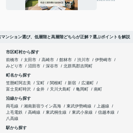
と維持費の目安
解説
古マンション選び、低層階と高層階どちらが正解？選ぶポイントを解説
市区町村から探す
前橋市
太田市
高崎市
館林市
渋川市
伊勢崎市
みどり市
沼田市
深谷市
北群馬郡吉岡町
町名から探す
笠懸町阿左美
宝町
関根町
新宿
広瀬町
富士見町時沢
金井
天川大島町
亀岡町
南町
沿線から探す
両毛線
湘南新宿ライン高海
東武伊勢崎線
上越線
上毛電鉄
高崎線
東武桐生線
東武小泉線
信越本線
八高線
駅から探す