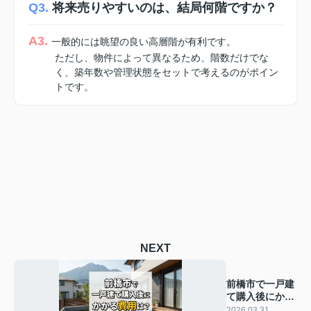
Q3.
将来売りやすいのは、結局何階ですか？
A3.
一般的には眺望の良い高層階が有利です。
ただし、物件によって異なるため、階数だけでな
く、築年数や管理状態をセットで考えるのがポイン
トです。
NEXT
前橋市で一戸建
て購入後にかか
る費用は？税金
2026.03.31