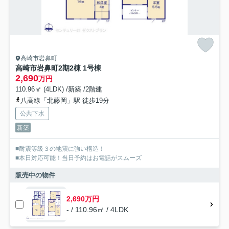
高崎市岩鼻町
高崎市岩鼻町2期2棟 1号棟
2,690
万円
110.96㎡ (4LDK) /新築 /2階建
八高線「北藤岡」駅 徒歩19分
公共下水
新築
■耐震等級３の地震に強い構造！
■本日対応可能！当日予約はお電話がスムーズ
販売中の物件
2,690万円
- / 110.96㎡ / 4LDK