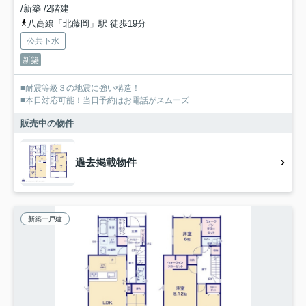
/新築 /2階建
八高線「北藤岡」駅 徒歩19分
公共下水
新築
■耐震等級３の地震に強い構造！
■本日対応可能！当日予約はお電話がスムーズ
販売中の物件
過去掲載物件
新築一戸建