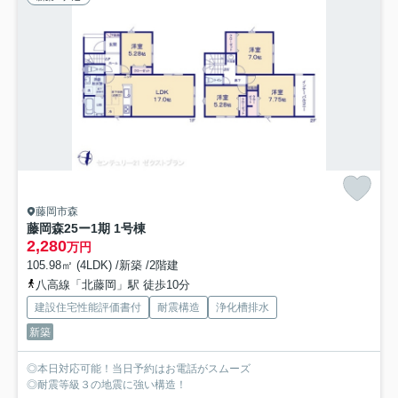
藤岡市森
藤岡森25ー1期 1号棟
2,280
万円
105.98㎡ (4LDK) /新築 /2階建
八高線「北藤岡」駅 徒歩10分
建設住宅性能評価書付
耐震構造
浄化槽排水
新築
◎本日対応可能！当日予約はお電話がスムーズ
◎耐震等級３の地震に強い構造！