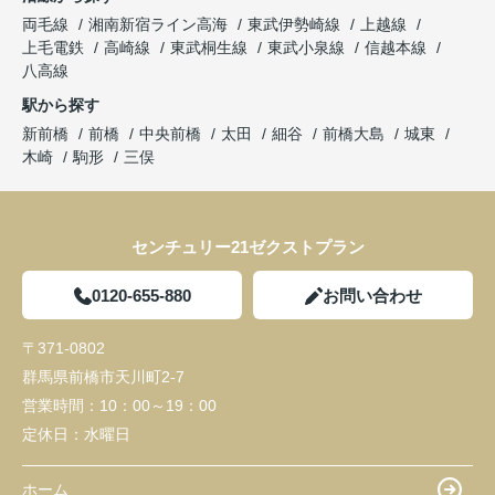
両毛線
湘南新宿ライン高海
東武伊勢崎線
上越線
上毛電鉄
高崎線
東武桐生線
東武小泉線
信越本線
八高線
駅から探す
新前橋
前橋
中央前橋
太田
細谷
前橋大島
城東
木崎
駒形
三俣
センチュリー21ゼクストプラン
0120-655-880
お問い合わせ
〒371-0802
群馬県前橋市天川町2-7
営業時間：
10：00～19：00
定休日：
水曜日
ホーム