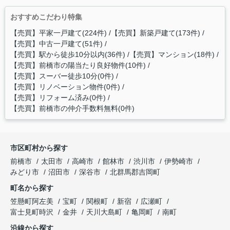
おすすめこだわり特集
【売買】平家一戸建て(224件)
【売買】新築戸建て(173件)
【売買】中古一戸建て(51件)
【売買】駅から徒歩10分以内(36件)
【売買】マンション(18件)
【売買】前橋市の陽当たり良好物件(10件)
【売買】スーバー徒歩10分(0件)
【売買】リノベーション物件(0件)
【売買】リフォーム済み(0件)
【売買】前橋市の仲介手数料無料(0件)
市区町村から探す
前橋市
太田市
高崎市
館林市
渋川市
伊勢崎市
みどり市
沼田市
深谷市
北群馬郡吉岡町
町名から探す
笠懸町阿左美
宝町
関根町
新宿
広瀬町
富士見町時沢
金井
天川大島町
亀岡町
南町
沿線から探す