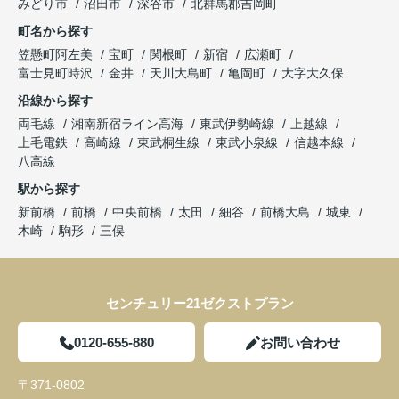
みどり市
沼田市
深谷市
北群馬郡吉岡町
町名から探す
笠懸町阿左美
宝町
関根町
新宿
広瀬町
富士見町時沢
金井
天川大島町
亀岡町
大字大久保
沿線から探す
両毛線
湘南新宿ライン高海
東武伊勢崎線
上越線
上毛電鉄
高崎線
東武桐生線
東武小泉線
信越本線
八高線
駅から探す
新前橋
前橋
中央前橋
太田
細谷
前橋大島
城東
木崎
駒形
三俣
センチュリー21ゼクストプラン
0120-655-880
お問い合わせ
〒371-0802