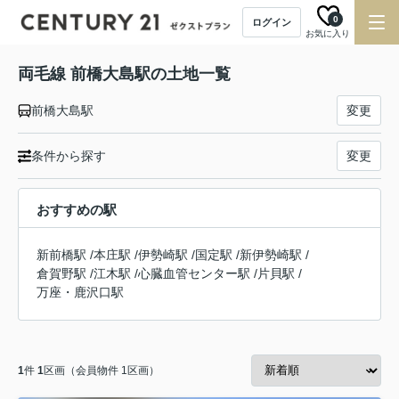
0
ログイン
お気に入り
両毛線 前橋大島駅の土地一覧
前橋大島駅
変更
条件から探す
変更
おすすめの駅
新前橋駅
/
本庄駅
/
伊勢崎駅
/
国定駅
/
新伊勢崎駅
/
倉賀野駅
/
江木駅
/
心臓血管センター駅
/
片貝駅
/
万座・鹿沢口駅
1
件
1
区画（会員物件 1区画）