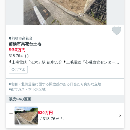
前橋市高花台
前橋市高花台土地
930
万円
318.76㎡ (-)
上毛電鉄「江木」駅 徒歩55分
上毛電鉄「心臓血管センター」駅 徒歩56分
公共下水
■南側・北側道路に面する開放感のある日当たり良好な立地
■都市ガス・本下水区域
販売中の区画
930万円
- / 318.76㎡ / -