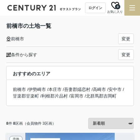
0
ログイン
お気に入り
前橋市の土地一覧
前橋市
変更
条件から探す
変更
おすすめのエリア
前橋市
/
伊勢崎市
/
本庄市
/
吾妻郡嬬恋村
/
高崎市
/
安中市
/
甘楽郡甘楽町
/
利根郡片品村
/
富岡市
/
北群馬郡吉岡町
8
件
8
区画（会員物件 3区画）
売地