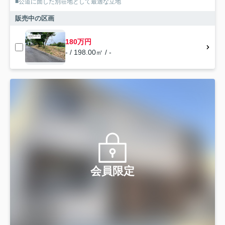
■公道に面した別荘地として最適な立地
販売中の区画
180万円
- / 198.00㎡ / -
会員限定