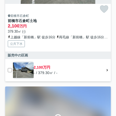
前橋市石倉町
前橋市石倉町土地
2,100
万円
379.30㎡ (-)
上越線「新前橋」駅 徒歩16分
両毛線「新前橋」駅 徒歩16分
湘南
公共下水
販売中の区画
2,100万円
- / 379.30㎡ / -