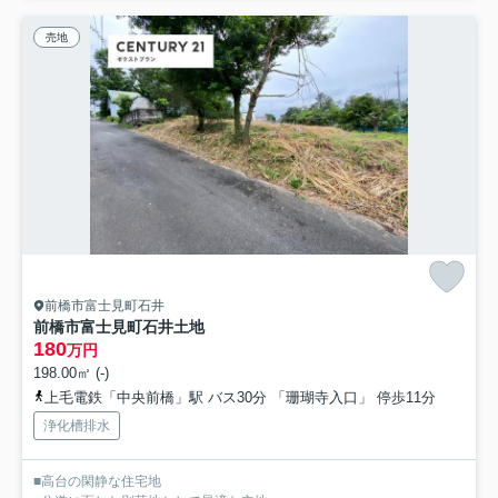
売地
前橋市富士見町石井
前橋市富士見町石井土地
180
万円
198.00㎡ (-)
上毛電鉄「中央前橋」駅 バス30分 「珊瑚寺入口」 停歩11分
浄化槽排水
■高台の閑静な住宅地