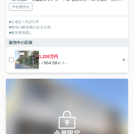
浄化槽排水
■土地広々約201坪
■角地の解放感のある立地
■解体更地渡し
販売中の区画
1,220万円
- / 664.58㎡ / -
会員限定