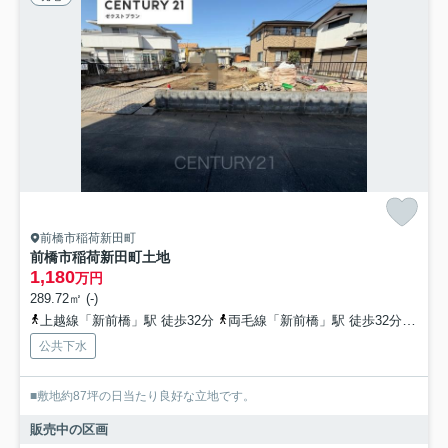
前橋市稲荷新田町
前橋市稲荷新田町土地
1,180
万円
289.72㎡ (-)
上越線「新前橋」駅 徒歩32分
両毛線「新前橋」駅 徒歩32分
湘南
公共下水
■敷地約87坪の日当たり良好な立地です。
販売中の区画