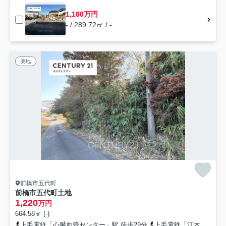
1,180万円
- / 289.72㎡ / -
売地
前橋市五代町
前橋市五代町土地
1,220
万円
664.58㎡ (-)
上毛電鉄「心臓血管センター」駅 徒歩29分
上毛電鉄「江木」駅 徒歩32分