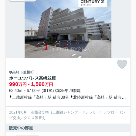
高崎市並榎町
ホーユウパレス高崎並榎
990
1,590
万円～
万円
63.40㎡～67.00㎡ (3LDK) /築35年 /9階建
上越新幹線「高崎」駅 徒歩38分
北陸新幹線「高崎」駅 徒歩38分
2021年6月 洗面台交換（三面鏡シャンプードレッサー）／フローリン
グ交換／クロス張替え
販売中の部屋