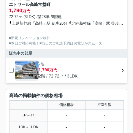
エトワール高崎常盤町
1,790
万円
72.72㎡ (3LDK) /築28年 /8階建
上越新幹線「高崎」駅 徒歩28分
北陸新幹線「高崎」駅 徒歩28分
■新規リノベーション物件
■本日ご対応可能！■当日のご相談予約はお電話がスムーズ
販売中の部屋
2階
1,790万円
2階 / 72.72㎡ / 3LDK
高崎の掲載物件の価格相場
価格相場
空室件数
-
-
1R～1K
-
-
1DK～1LDK