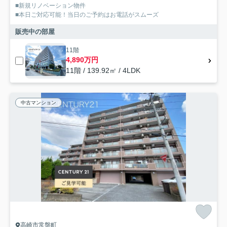
■新規リノベーション物件
■本日ご対応可能！当日のご予約はお電話がスムーズ
販売中の部屋
11階
4,890万円
11階 / 139.92㎡ / 4LDK
中古マンション
高崎市常盤町