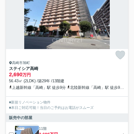
高崎市旭町
ステイシア高崎
2,690
万円
56.43㎡ (2LDK) /築29年 /13階建
上越新幹線「高崎」駅 徒歩9分
北陸新幹線「高崎」駅 徒歩9分
高
■新規リノベーション物件
■本日ご対応可能！当日のご予約はお電話がスムーズ
販売中の部屋
11階