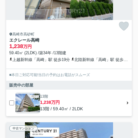
高崎市高砂町
エクレール高崎
1,238
万円
59.40㎡ (2LDK) /築34年 /13階建
上越新幹線「高崎」駅 徒歩19分
北陸新幹線「高崎」駅 徒歩19分
■本日ご対応可能!当日の予約はお電話がスムーズ
販売中の部屋
13階
1,238万円
13階 / 59.40㎡ / 2LDK
中古マンション