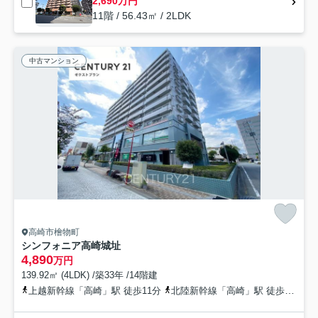
2,690万円
11階 / 56.43㎡ / 2LDK
中古マンション
高崎市檜物町
シンフォニア高崎城址
4,890
万円
139.92㎡ (4LDK) /築33年 /14階建
上越新幹線「高崎」駅 徒歩11分
北陸新幹線「高崎」駅 徒歩11分