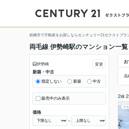
前橋市で不動産をお探しならセンチュリー21ゼクストプラ
両毛線 伊勢崎駅のマンション一覧
お
伊勢崎
変更
新築・中古
高
指定しない
新築
中古
2
2
棟
販売中のみ表示
中古
価格
～