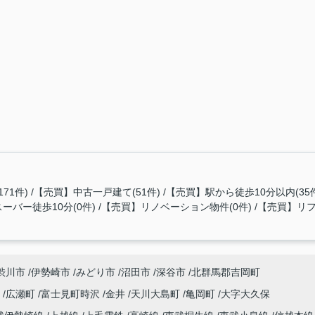
71件)
【売買】中古一戸建て(51件)
【売買】駅から徒歩10分以内(35
ーバー徒歩10分(0件)
【売買】リノベーション物件(0件)
【売買】リフ
渋川市
伊勢崎市
みどり市
沼田市
深谷市
北群馬郡吉岡町
宿
広瀬町
富士見町時沢
金井
天川大島町
亀岡町
大字大久保