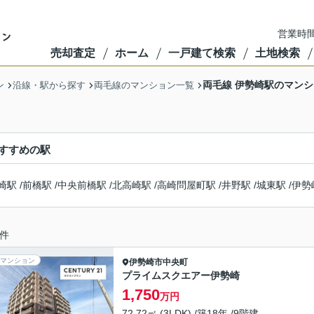
営業時間
売却査定
ホーム
一戸建て検索
土地検索
両毛線 伊勢崎駅のマン
ン
沿線・駅から探す
両毛線のマンション一覧
すすめの駅
崎駅
/
前橋駅
/
中央前橋駅
/
北高崎駅
/
高崎問屋町駅
/
井野駅
/
城東駅
/
伊勢
件
マンション
伊勢崎市
中央町
プライムスクエアー伊勢崎
1,750
万円
72.72㎡ (3LDK) /築18年 /9階建