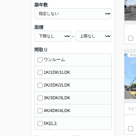
築年数
面積
～
間取り
中古
ワンルーム
1K/1DK/1LDK
2K/2DK/2LDK
3K/3DK/3LDK
リビ
4K/4DK/4LDK
5K以上