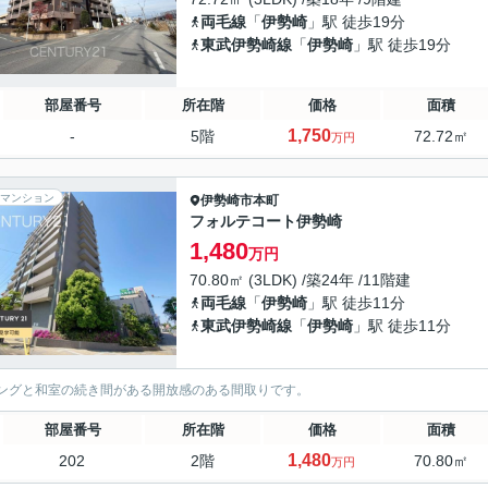
両毛線
「
伊勢崎
」駅 徒歩19分
東武伊勢崎線
「
伊勢崎
」駅 徒歩19分
部屋番号
所在階
価格
面積
1,750
-
5階
72.72㎡
万円
マンション
伊勢崎市
本町
フォルテコート伊勢崎
1,480
万円
70.80㎡ (3LDK) /築24年 /11階建
両毛線
「
伊勢崎
」駅 徒歩11分
東武伊勢崎線
「
伊勢崎
」駅 徒歩11分
ングと和室の続き間がある開放感のある間取りです。
部屋番号
所在階
価格
面積
1,480
202
2階
70.80㎡
万円