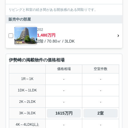
リビングと和室の続き間がある開放感のある間取りです。
販売中の部屋
202
1,480万円
2階 / 70.80㎡ / 3LDK
伊勢崎の掲載物件の価格相場
価格相場
空室件数
-
-
1R～1K
-
-
1DK～1LDK
-
-
2K～2LDK
1615万円
2室
3K～3LDK
-
-
4K～4LDK以上