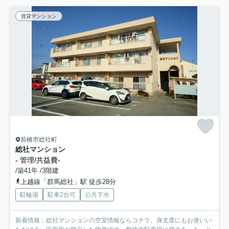
賃貸マンション
前橋市総社町
総社マンション
-
管理/共益費-
/築41年 /3階建
上越線「群馬総社」駅 徒歩28分
駐輪場
駐車2台可
公共下水
新着情報：総社マンションの空室情報ならコチラ。身支度にもお使いい