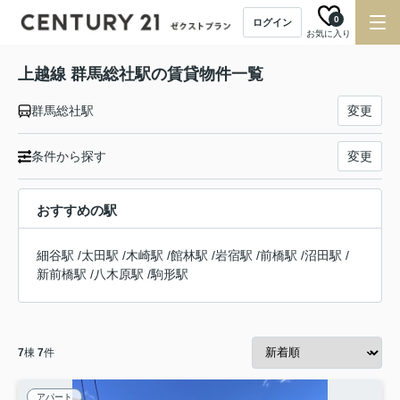
0
ログイン
お気に入り
上越線 群馬総社駅の賃貸物件一覧
群馬総社駅
変更
条件から探す
変更
おすすめの駅
細谷駅
/
太田駅
/
木崎駅
/
館林駅
/
岩宿駅
/
前橋駅
/
沼田駅
/
新前橋駅
/
八木原駅
/
駒形駅
7
棟
7
件
アパート