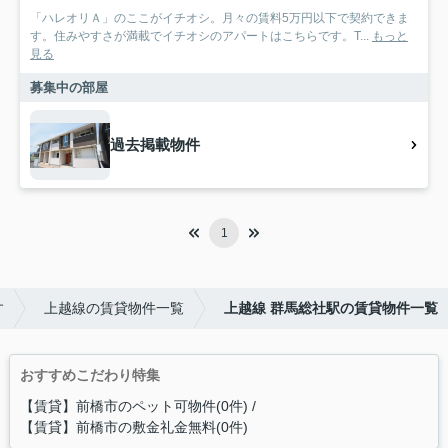
「ハレオリＡ」のここがイチオシ。月々の賃料5万円以下で契約できま
す。住みやすさが満載でイチオシのアパートはこちらです。T...
もっと
見る
募集中の部屋
過去掲載物件
1
す
上越線の賃貸物件一覧
上越線 群馬総社駅の賃貸物件一覧
おすすめこだわり特集
【賃貸】前橋市のペット可物件(0件)
【賃貸】前橋市の敷金礼金無料(0件)