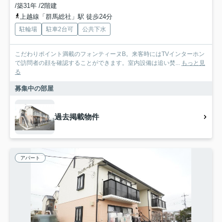
/築31年 /2階建
上越線「群馬総社」駅 徒歩24分
駐輪場
駐車2台可
公共下水
こだわりポイント満載のフォンティーヌB。来客時にはTVインターホン
で訪問者の顔を確認することができます。室内設備は追い焚...
もっと見
る
募集中の部屋
過去掲載物件
アパート