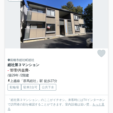
前橋市総社町総社
総社第３マンション
-
管理/共益費-
/築29年 /2階建
上越線「群馬総社」駅 徒歩27分
駐輪場
駐車2台可
公共下水
「総社第３マンション」のここがイチオシ。来客時にはTVインターホン
で訪問者の顔を確認することができます。室内設備は追い焚...
もっと見
る