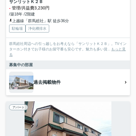
サンリットＫ２Ｂ
-
管理/共益費3,230円
/築18年 /2階建
上越線「群馬総社」駅 徒歩36分
駐輪場
浄化槽排水
群馬総社周辺への引っ越しをお考えなら「サンリットＫ２Ｂ」。TVイン
ターホン付きでお子様のお留守番も安心です。魅力も多い賃...
もっと見
る
募集中の部屋
過去掲載物件
アパート