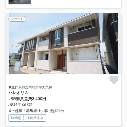
アパート
北群馬郡吉岡町大字大久保
ハレオリＡ
-
管理/共益費3,400円
/築14年 /2階建
上越線「群馬総社」駅 徒歩24分
駐輪場
浄化槽排水