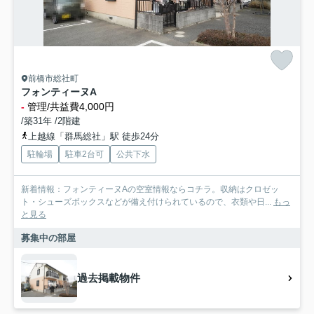
前橋市総社町
フォンティーヌA
-
管理/共益費4,000円
/築31年 /2階建
上越線「群馬総社」駅 徒歩24分
駐輪場
駐車2台可
公共下水
新着情報：フォンティーヌAの空室情報ならコチラ。収納はクロゼッ
ト・シューズボックスなどが備え付けられているので、衣類や日...
もっ
と見る
募集中の部屋
過去掲載物件