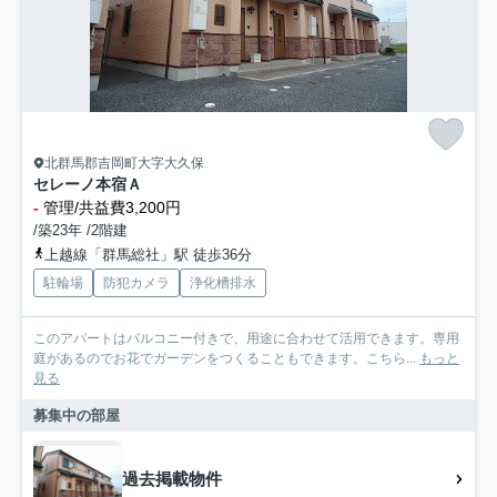
北群馬郡吉岡町大字大久保
セレーノ本宿Ａ
-
管理/共益費3,200円
/築23年 /2階建
上越線「群馬総社」駅 徒歩36分
駐輪場
防犯カメラ
浄化槽排水
このアパートはバルコニー付きで、用途に合わせて活用できます。専用
庭があるのでお花でガーデンをつくることもできます。こちら...
もっと
見る
募集中の部屋
過去掲載物件