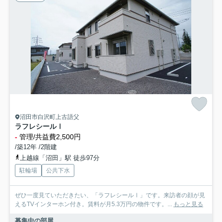
沼田市白沢町上古語父
ラフレシールⅠ
-
管理/共益費2,500円
/築12年 /2階建
上越線「沼田」駅 徒歩97分
駐輪場
公共下水
ぜひ一度見ていただきたい、「ラフレシールⅠ」です。来訪者の顔が見
えるTVインターホン付き。賃料が月5.3万円の物件です。...
もっと見る
募集中の部屋