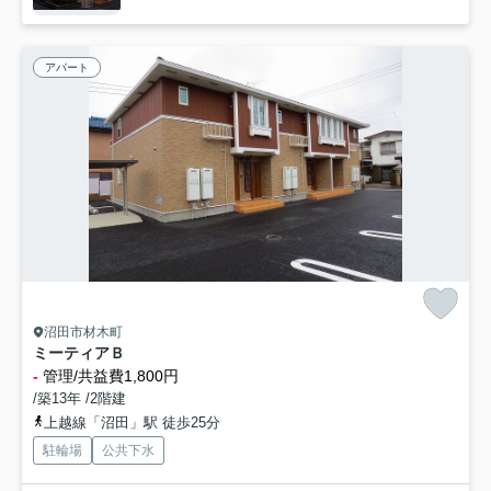
アパート
沼田市材木町
ミーティアＢ
-
管理/共益費1,800円
/築13年 /2階建
上越線「沼田」駅 徒歩25分
駐輪場
公共下水