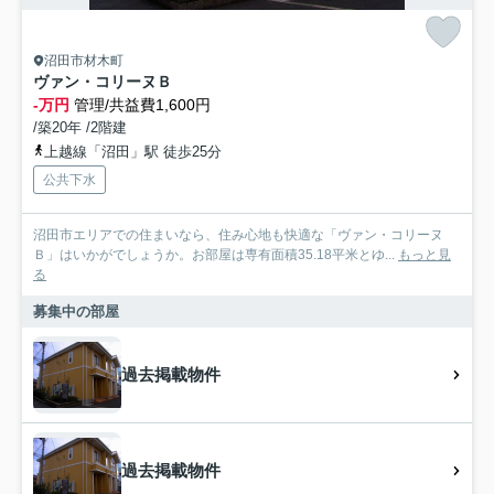
沼田市材木町
ヴァン・コリーヌＢ
-万円
管理/共益費1,600円
/築20年 /2階建
上越線「沼田」駅 徒歩25分
公共下水
沼田市エリアでの住まいなら、住み心地も快適な「ヴァン・コリーヌ
Ｂ」はいかがでしょうか。お部屋は専有面積35.18平米とゆ...
もっと見
る
募集中の部屋
過去掲載物件
過去掲載物件