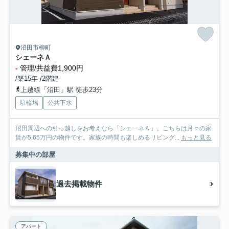
沼田市柳町
シェーネＡ
-
管理/共益費1,900円
/築15年 /2階建
上越線「沼田」駅 徒歩23分
駐輪場
公共下水
沼田周辺への引っ越しをお考えなら「シェーネＡ」。こちらは月々の家
賃が5.65万円の物件です。家族の時間も楽しめるリビング...
もっと見る
募集中の部屋
過去掲載物件
アパート