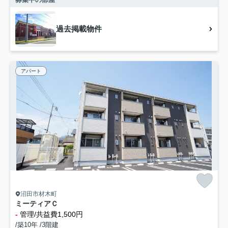
過去掲載物件
アパート
沼田市材木町
ミーティアＣ
-
管理/共益費1,500円
/築10年 /3階建