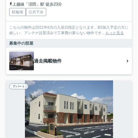
上越線「沼田」駅 徒歩23分
駐輪場
公共下水
こちらの物件は2021年6月の入居日指定となります。BS加入予定の方に
嬉しい、アンテナ設置済みで工事費の要らない物件です...
もっと見る
募集中の部屋
過去掲載物件
アパート