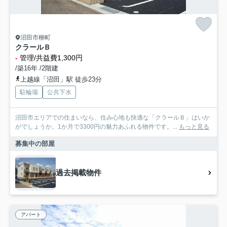
沼田市柳町
クラールＢ
-
管理/共益費1,300円
/築16年 /2階建
上越線「沼田」駅 徒歩23分
駐輪場
公共下水
沼田市エリアでの住まいなら、住み心地も快適な「クラールＢ」はいか
がでしょうか。1か月で3300円の魅力あふれる物件です。...
もっと見る
募集中の部屋
過去掲載物件
アパート