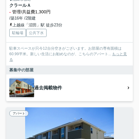
クラールＡ
-
管理/共益費1,300円
/築16年 /2階建
上越線「沼田」駅 徒歩23分
駐輪場
公共下水
駐車スペースが只今12台分空きがございます。お部屋の専有面積は
60.99平米。新しい生活にお勧めなのが、こちらのアパート...
もっと見
る
募集中の部屋
過去掲載物件
アパート