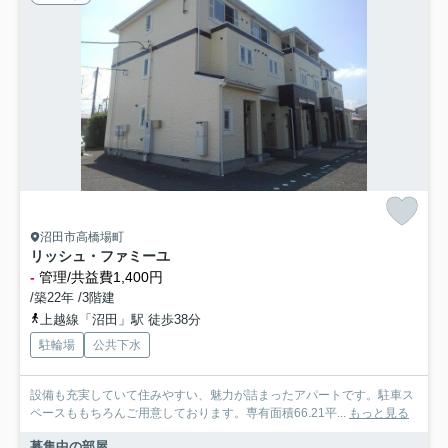
沼田市高橋場町
リッシュ・ファミーユ
-
管理/共益費1,400円
/築22年 /3階建
上越線「沼田」駅 徒歩38分
駐輪場
公共下水
設備も充実していて住みやすい、魅力が詰まったアパートです。駐車ス
ペースももちろんご用意しております。専有面積66.21平...
もっと見る
募集中の部屋