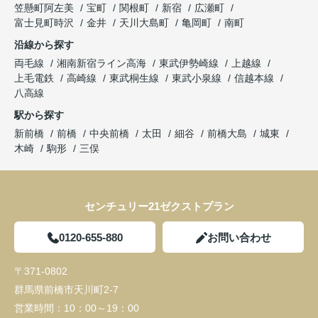
笠懸町阿左美
宝町
関根町
新宿
広瀬町
富士見町時沢
金井
天川大島町
亀岡町
南町
沿線から探す
両毛線
湘南新宿ライン高海
東武伊勢崎線
上越線
上毛電鉄
高崎線
東武桐生線
東武小泉線
信越本線
八高線
駅から探す
新前橋
前橋
中央前橋
太田
細谷
前橋大島
城東
木崎
駒形
三俣
センチュリー21ゼクストプラン
0120-655-880
お問い合わせ
〒371-0802
群馬県前橋市天川町2-7
営業時間：
10：00～19：00