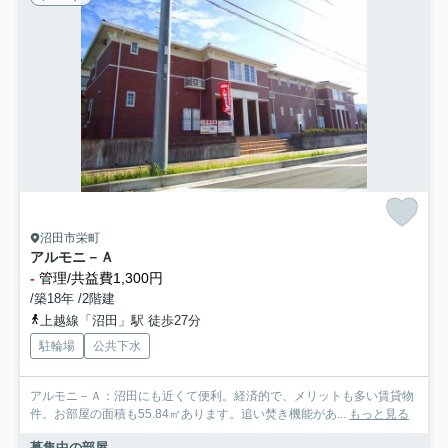
沼田市栄町
アルモニ－Ａ
-
管理/共益費1,300円
/築18年 /2階建
上越線「沼田」駅 徒歩27分
駐輪場
公共下水
アルモニ－Ａ：沼田にも近くて便利。経済的で、メリットも多い賃貸物
件。お部屋の面積も55.84㎡あります。追い焚き機能があ...
もっと見る
募集中の部屋