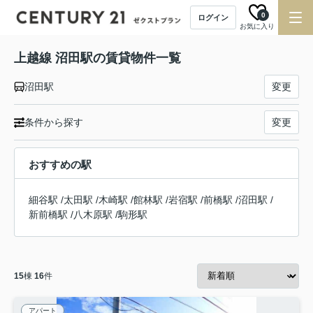
0
ログイン
お気に入り
上越線 沼田駅の賃貸物件一覧
沼田駅
変更
条件から探す
変更
おすすめの駅
細谷駅
/
太田駅
/
木崎駅
/
館林駅
/
岩宿駅
/
前橋駅
/
沼田駅
/
新前橋駅
/
八木原駅
/
駒形駅
15
棟
16
件
アパート