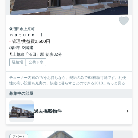
沼田市上原町
ｎａｔｕｒｅ Ⅰ
-
管理/共益費2,500円
/築8年 /2階建
上越線「沼田」駅 徒歩32分
駐輪場
公共下水
チューナー内蔵のTVをお持ちなら、契約のみでBS視聴可能です。利便
性の高い設備も充実の、快適に暮らすことのできる2018...
もっと見る
募集中の部屋
過去掲載物件
アパート