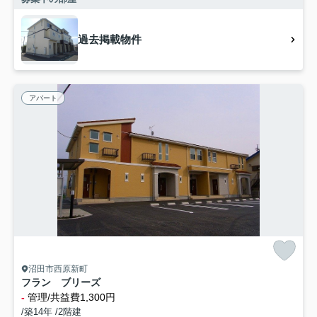
過去掲載物件
アパート
沼田市西原新町
フラン ブリーズ
-
管理/共益費1,300円
/築14年 /2階建