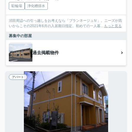
駐輪場
浄化槽排水
沼田周辺への引っ越しをお考えなら「ブランネージュⅣ」。ニーズが高
いからこその2021年6月の入居期日指定。初めての一人暮...
もっと見る
募集中の部屋
過去掲載物件
アパート