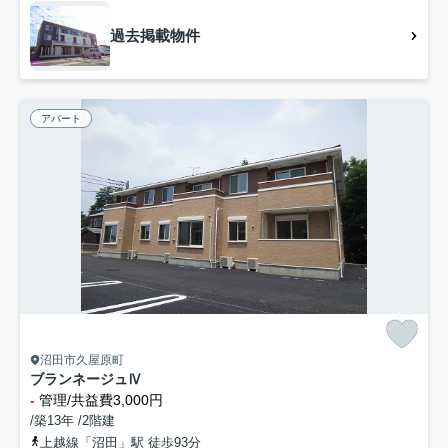
過去掲載物件
アパート
沼田市久屋原町
ブランネージュⅣ
-
管理/共益費3,000円
/築13年 /2階建
上越線「沼田」駅 徒歩93分