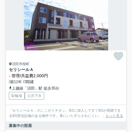
沼田市桜町
セリシールＡ
-
管理/共益費2,000円
/築11年 /3階建
上越線「沼田」駅 徒歩35分
駐輪場
公共下水
「セリシールＡ」のここがイチオシ。BSに加入してすぐBSが視聴でき
るBS受信設備のある物件です。車にいたずらされにくい、...
もっと見る
募集中の部屋