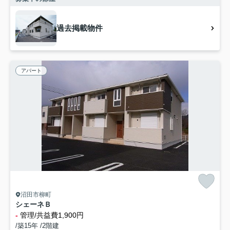
過去掲載物件
アパート
沼田市柳町
シェーネＢ
-
管理/共益費1,900円
/築15年 /2階建