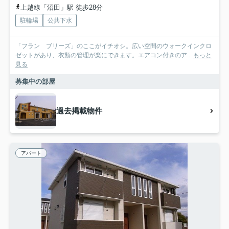
上越線「沼田」駅 徒歩28分
駐輪場
公共下水
「フラン ブリーズ」のここがイチオシ。広い空間のウォークインクロ
ゼットがあり、衣類の管理が楽にできます。エアコン付きのア...
もっと
見る
募集中の部屋
過去掲載物件
アパート