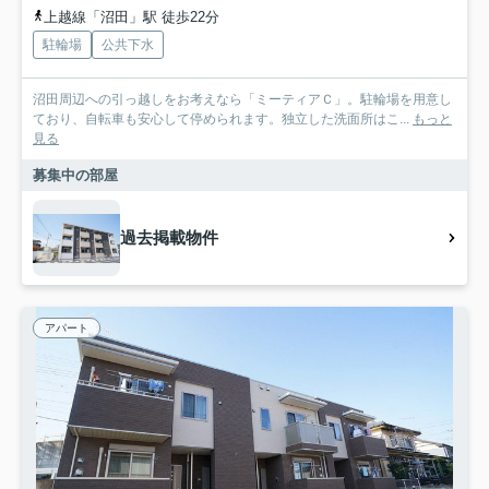
上越線「沼田」駅 徒歩22分
駐輪場
公共下水
沼田周辺への引っ越しをお考えなら「ミーティアＣ」。駐輪場を用意し
ており、自転車も安心して停められます。独立した洗面所はこ...
もっと
見る
募集中の部屋
過去掲載物件
アパート