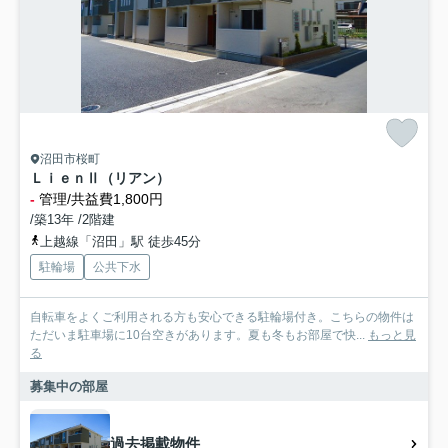
沼田市桜町
ＬｉｅｎⅡ（リアン）
-
管理/共益費1,800円
/築13年 /2階建
上越線「沼田」駅 徒歩45分
駐輪場
公共下水
自転車をよくご利用される方も安心できる駐輪場付き。こちらの物件は
ただいま駐車場に10台空きがあります。夏も冬もお部屋で快...
もっと見
る
募集中の部屋
過去掲載物件