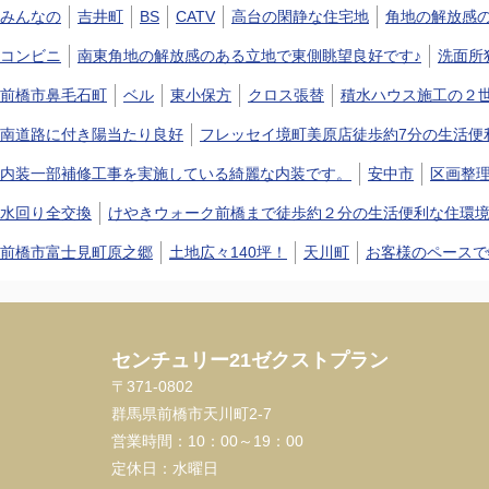
みんなの
吉井町
BS
CATV
高台の閑静な住宅地
角地の解放感
コンビニ
南東角地の解放感のある立地で東側眺望良好です♪
洗面所
前橋市鼻毛石町
ベル
東小保方
クロス張替
積水ハウス施工の２
南道路に付き陽当たり良好
フレッセイ境町美原店徒歩約7分の生活便
内装一部補修工事を実施している綺麗な内装です。
安中市
区画整
水回り全交換
けやきウォーク前橋まで徒歩約２分の生活便利な住環
前橋市富士見町原之郷
土地広々140坪！
天川町
お客様のペースで
センチュリー21ゼクストプラン
〒371-0802
群馬県前橋市天川町2-7
営業時間：
10：00～19：00
定休日：
水曜日