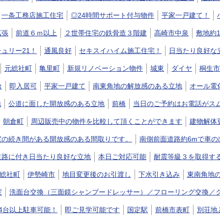
一条工務店施工住宅
◎24時間サポート付与物件
平家一戸建て！
拡張
前道６ｍ以上
２世帯住宅の鉄骨造３階建
高崎市中泉
敷地約
ュリー21！
通風良好
セキスイハイム施工住宅！
日当たり良好な
元総社町
亀里町
新規リノベーション物件
城東
ダイヤ
桐生市
台
即入居可
平家一戸建て
南東角地の解放感のある立地
オール電
地
公道に面した開放感のある立地
前橋
当日のご予約はお電話がス
朝倉町
周辺販売中の物件を比較して頂くことができます
建物解体
室の続き間がある開放感のある間取りです。
南側前面道路約6mで車
道路に付き日当たり良好な立地
本日ご対応可能
耐震等級３を取得す
総社町
伊勢崎市
地目変更後のお引渡し
下水引き込み
東南角地
実
洗面台交換（三面鏡シャンプードレッサー）／フローリング交換／
車4台以上駐車可能！
即ご見学可能です
国定駅
前橋市表町
別荘地