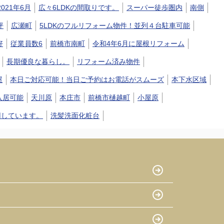
2021年6月
広々6LDKの間取りです。
スーパー徒歩圏内
南側
坪
広瀬町
5LDKのフルリフォーム物件！並列４台駐車可能
好
従業員数6
前橋市南町
令和4年6月に屋根リフォーム
長期優良な暮らし。
リフォーム済み物件
屋
本日ご対応可能！当日ご予約はお電話がスムーズ
本下水区域
入居可能
天川原
本庄市
前橋市樋越町
小屋原
用しています。
洗髪洗面化粧台