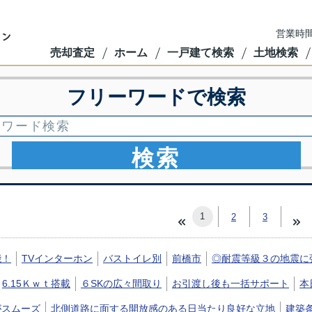
営業時間
売却査定
ホーム
一戸建て検索
土地検索
フリーワードで検索
検索
1
2
3
能！
TVインターホン
バストイレ別
前橋市
◎耐震等級３の地震に
6.15Ｋｗｔ搭載
６SKの広々間取り
お引渡し後も一括サポート
本
がスムーズ
北側道路に面する開放感のある日当たり良好な立地
建築