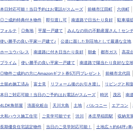
本日対応可能！当日予約はお電話がスムーズ
前橋市江田町
六供町
◎ご成約特典付き物件
即引渡し可
南道路で日当たり良好
駐車場
フォルテ
◎角地
平屋一戸建て
みんなの街の不動産屋さん！センチ
使い勝手の良い平家一戸建て♪
公道に面した別荘地として最適な立地
ホーユウパレス
南道路に付き日当たり良好
朝倉
都市ガス
高花
プライム
使い勝手の良い平家一戸建て
南道路で陽当たり良好な立
◎物件ご成約の方にAmazonギフト券5万円プレゼント
前橋市北代田
土留め施工済み
富士見
リフォーム後のお引き渡し
リビングと和
本日ご対応可能！当日のご予約はお電話がスムーズ
時沢
茂呂
南
4LDK角部屋
洗面化粧台
天川大島
土地
バルコニー
エアコン
大和ハウス施工住宅
ご見学可能です
渋川
本庄早稲田駅
収納充
長期優良住宅認定物件
当日のご見学対応可能！
土地広々約64坪♪