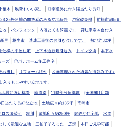
小相木
燃費もいい家。
◎南道路に付き陽当たり良好
138.25坪角地の開放感のある立地条件
浴室乾燥機
前橋市朝日町
立地
パシフィック
内装とても綺麗です
貸駐車場４台付き
新里
桐生市
造成工事後のお引き渡しです。
敷地約82坪
化仕様の平屋住宅
上下水道新規引込み
トイレ交換
本下水
ムーズ
◎パナホーム施工住宅
更地渡し
リフォーム物件
区画整理された綺麗な街並みです♪
の出入りもしやすい立地です。
る地震に強い構造
南道路
11階部分角部屋
{全国991店舗
の日当たり良好な立地
土地広々約135坪
高崎市
クロス張替え
粕川
敷地広々約250坪
閑静な住宅地
水道
として最適な立地
三拍子そろった
広瀬
本日ご見学可能