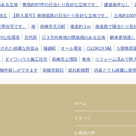
のある立地
敷地約87坪の日当たり良好な立地です。
建築条件なし
独立
【即入居可】南側道路の日当たり良好な立地です。
土地約100
世帯住宅です。
南
前橋市天川町
接道約３m
南道路で陽当たり良
利な住環境
北代田
◎３方向角地の開放感のある立地
解体更地渡し
理された綺麗な街並み
樋越町
オール電化
◎LDK19.5帖
５階角部
境
ダイワハウス施工住宅
前橋市上増田
角地
リフォーム済みで即
物件探しができます
前橋市朝日
総社町植野
内装とても綺麗に使
ホーム
スタッフ
お客様の声