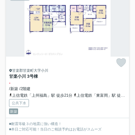
甘楽郡甘楽町大字小川
甘楽小川 3号棟
-
/新築 /2階建
上信電鉄「上州福島」駅 徒歩21分
上信電鉄「東富岡」駅 徒歩40分
公共下水
新築
■耐震等級３の地震に強い構造！
■本日ご対応可能！当日のご相談予約はお電話がスムーズ