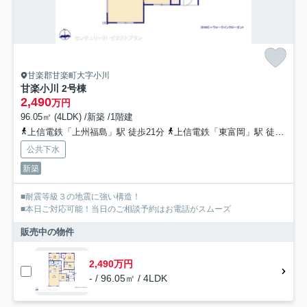
甘楽郡甘楽町大字小川
甘楽小川 2号棟
2,490
万円
96.05㎡ (4LDK) /新築 /1階建
上信電鉄「上州福島」駅 徒歩21分
上信電鉄「東富岡」駅 徒歩40分
公共下水
新築
■耐震等級３の地震に強い構造！
■本日ご対応可能！当日のご相談予約はお電話がスムーズ
販売中の物件
2,490万円
- / 96.05㎡ / 4LDK