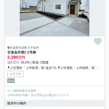
甘楽郡甘楽町大字金井
甘楽金井第2 2号棟
2,280
万円
114.27㎡ (4LDK) /新築 /2階建
上信電鉄「上州新屋」駅 徒歩7分
上信電鉄「上州福島」駅 徒歩23分
公共下水
新築
◎ご成約特典付き物件
◎本日対応可能！当日予約はお電話がスムーズ
販売中の物件