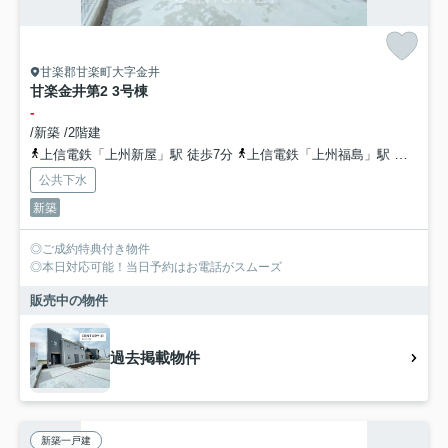
甘楽郡甘楽町大字金井
甘楽金井第2 3号棟
-
/新築 /2階建
上信電鉄「上州新屋」駅 徒歩7分
上信電鉄「上州福島」駅 徒歩23分
公共下水
新築
◎ご成約特典付き物件
◎本日対応可能！当日予約はお電話がスムーズ
販売中の物件
過去掲載物件
新築一戸建