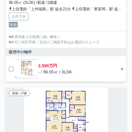
96.05㎡ (3LDK) /新築 /1階建
上信電鉄「上州福島」駅 徒歩21分
上信電鉄「東富岡」駅 徒歩40分
公共下水
新築
■耐震等級３の地震に強い構造！
■本日ご対応可能！当日のご相談予約はお電話がスムーズ
販売中の物件
2,590万円
- / 96.05㎡ / 3LDK
新築一戸建