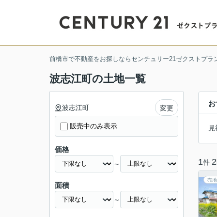
前橋市で不動産をお探しならセンチュリー21ゼクストプラ
波志江町の土地一覧
お
波志江町
変更
販売中のみ表示
見
価格
1
2
件
～
売地
面積
～