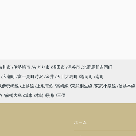
渋川市
伊勢崎市
みどり市
沼田市
深谷市
北群馬郡吉岡町
宿
広瀬町
富士見町時沢
金井
天川大島町
亀岡町
南町
武伊勢崎線
上越線
上毛電鉄
高崎線
東武桐生線
東武小泉線
信越本
谷
前橋大島
城東
木崎
駒形
三俣
ホーム