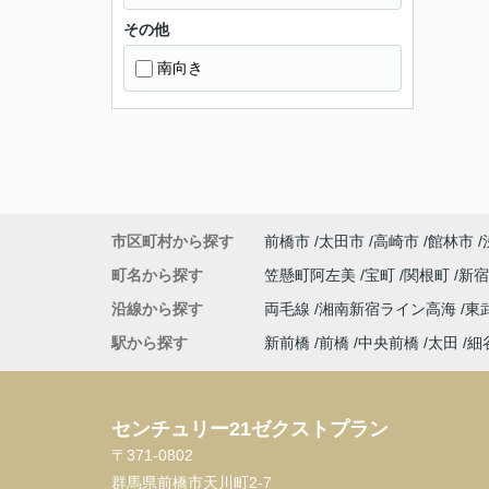
その他
南向き
市区町村から探す
前橋市
太田市
高崎市
館林市
町名から探す
笠懸町阿左美
宝町
関根町
新
沿線から探す
両毛線
湘南新宿ライン高海
東
駅から探す
新前橋
前橋
中央前橋
太田
細
センチュリー21ゼクストプラン
〒371-0802
群馬県前橋市天川町2-7