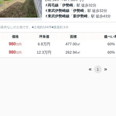
両毛線
「
伊勢崎
」駅 徒歩32分
東武伊勢崎線
「
伊勢崎
」駅 徒歩32分
東武伊勢崎線
「
新伊勢崎
」駅 徒歩43分
築条件なしの土地です。■土地約144坪■接道約３m
価格
坪単価
面積
建ぺい
980
6.8万円
477.00㎡
60%
万円
980
12.3万円
262.94㎡
60%
万円
1