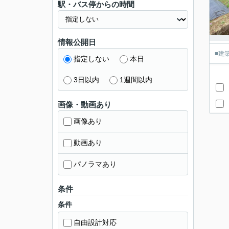
駅・バス停からの時間
情報公開日
■建
指定しない
本日
3日以内
1週間以内
画像・動画あり
画像あり
動画あり
パノラマあり
条件
条件
自由設計対応