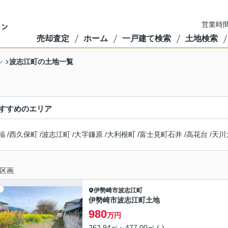
営業時間
売却査定
ホーム
一戸建て検索
土地検索
波志江町の土地一覧
ン
すすめのエリア
福
/
西久保町
/
波志江町
/
大字鎌原
/
大利根町
/
富士見町石井
/
高花台
/
天川
区画
伊勢崎市
波志江町
伊勢崎市波志江町土地
980
万円
262.94㎡～477.00㎡ (-)