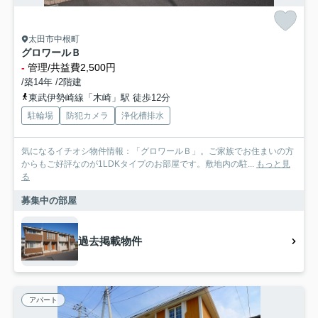
太田市中根町
グロワールＢ
-
管理/共益費2,500円
/築14年 /2階建
東武伊勢崎線「木崎」駅 徒歩12分
駐輪場
防犯カメラ
浄化槽排水
気になるイチオシ物件情報：「グロワールＢ」。ご家族でお住まいの方
からもご好評なのが1LDKタイプのお部屋です。敷地内の駐...
もっと見
る
募集中の部屋
過去掲載物件
アパート