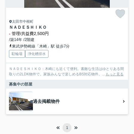
太田市中根町
ＮＡＤＥＳＨＩＫＯ
-
管理/共益費2,500円
/築14年 /2階建
東武伊勢崎線「木崎」駅 徒歩7分
駐輪場
浄化槽排水
ＮＡＤＥＳＨＩＫＯ：木崎にも近くて便利。素敵な生活はゆとりある間
取りの2LDK物件で。家族みんなで楽しめるBS対応物件。...
もっと見る
募集中の部屋
過去掲載物件
1