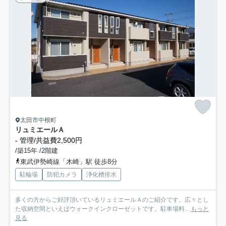
太田市中根町
リュミエールＡ
-
管理/共益費2,500円
/築15年 /2階建
東武伊勢崎線「木崎」駅 徒歩8分
駐輪場
防犯カメラ
浄化槽排水
多くの方からご好評頂いているリュミエールＡのご紹介です。広々とし
た収納空間といえばウォークインクローゼットです。駐車場料...
もっと
見る