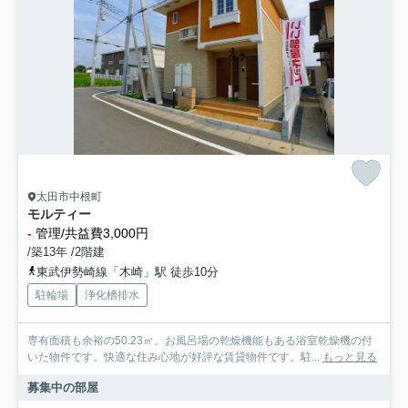
太田市中根町
モルティー
-
管理/共益費3,000円
/築13年 /2階建
東武伊勢崎線「木崎」駅 徒歩10分
駐輪場
浄化槽排水
専有面積も余裕の50.23㎡。お風呂場の乾燥機能もある浴室乾燥機の付
いた物件です。快適な住み心地が好評な賃貸物件です。駐...
もっと見る
募集中の部屋