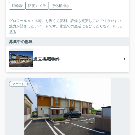
駐輪場
防犯カメラ
浄化槽排水
グロワールＡ：木崎にも近くて便利。設備も充実していて住みやすい、
魅力が詰まったアパートです。家族での生活にもぴったりな2...
もっと
見る
募集中の部屋
過去掲載物件
アパート