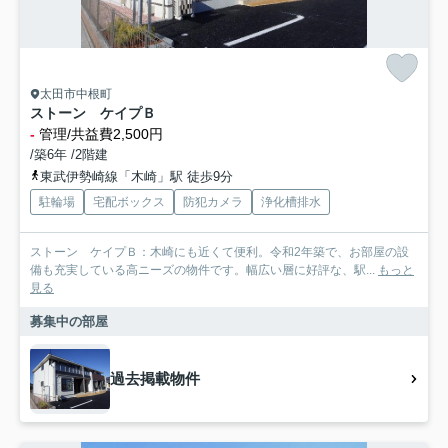
太田市中根町
ストーン ケイプＢ
-
管理/共益費2,500円
/築6年 /2階建
東武伊勢崎線「木崎」駅 徒歩9分
駐輪場
宅配ボックス
防犯カメラ
浄化槽排水
ストーン ケイプＢ：木崎にも近くて便利。令和2年築で、お部屋の設
備も充実している高ニーズの物件です。幅広い層に好評な、駅...
もっと
見る
募集中の部屋
過去掲載物件