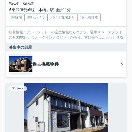
/築14年 /2階建
東武伊勢崎線「木崎」駅 徒歩11分
駐輪場
防犯カメラ
バイク置場あり
浄化槽排水
新着情報：ブルーシャトーの空室情報ならコチラ。駐車スペースプライ
ス月3300円。ウォークインクロゼットがあり、衣類等を上...
もっと見る
募集中の部屋
過去掲載物件
アパート