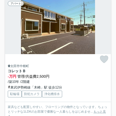
アパート
太田市中根町
コレットＢ
-万円
管理/共益費2,500円
/築10年 /2階建
東武伊勢崎線「木崎」駅 徒歩12分
駐輪場
防犯カメラ
浄化槽排水
家具なども配置しやすい、フローリングの物件となっています。ちょっ
とリッチな1LDKのお部屋で優雅な一人暮らしをはじめませ...
もっと見