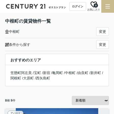
0
ログイン
お気に入り
中根町の賃貸物件一覧
中根町
変更
条件から探す
変更
おすすめのエリア
笠懸町阿左美
/
宝町
/
新宿
/
亀岡町
/
中根町
/
由良町
/
新井町
/
関根町
/
大原町
/
西矢島町
8
棟
9
件
アパート