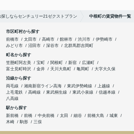
お探しならセンチュリー21ゼクストプラン
中根町の賃貸物件一覧
市区町村から探す
前橋市
太田市
高崎市
館林市
渋川市
伊勢崎市
みどり市
沼田市
深谷市
北群馬郡吉岡町
町名から探す
笠懸町阿左美
宝町
関根町
新宿
広瀬町
富士見町時沢
金井
天川大島町
亀岡町
大字大久保
沿線から探す
両毛線
湘南新宿ライン高海
東武伊勢崎線
上越線
上毛電鉄
高崎線
東武桐生線
東武小泉線
信越本線
八高線
駅から探す
新前橋
前橋
中央前橋
太田
細谷
前橋大島
城東
木崎
駒形
三俣