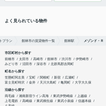
よく見られている物件
トプラン
館林市の賃貸物件一覧
館林駅
メゾンド・Ｒ
市区町村から探す
前橋市
太田市
高崎市
館林市
渋川市
伊勢崎市
みどり市
沼田市
深谷市
北群馬郡吉岡町
町名から探す
笠懸町阿左美
宝町
関根町
新宿
広瀬町
富士見町時沢
金井
天川大島町
亀岡町
大字大久保
沿線から探す
両毛線
湘南新宿ライン高海
東武伊勢崎線
上越線
上毛電鉄
高崎線
東武桐生線
東武小泉線
信越本線
八高線