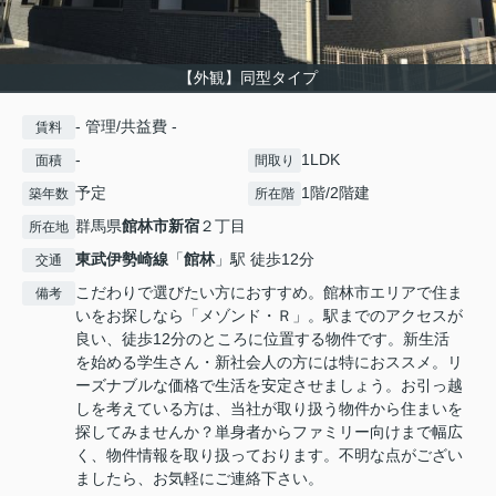
【外観】同型タイプ
- 管理/共益費 -
賃料
-
1LDK
面積
間取り
予定
1階/2階建
築年数
所在階
群馬県
館林市
新宿
２丁目
所在地
東武伊勢崎線
「
館林
」駅 徒歩12分
交通
こだわりで選びたい方におすすめ。館林市エリアで住ま
備考
いをお探しなら「メゾンド・Ｒ」。駅までのアクセスが
良い、徒歩12分のところに位置する物件です。新生活
を始める学生さん・新社会人の方には特におススメ。リ
ーズナブルな価格で生活を安定させましょう。お引っ越
しを考えている方は、当社が取り扱う物件から住まいを
探してみませんか？単身者からファミリー向けまで幅広
く、物件情報を取り扱っております。不明な点がござい
ましたら、お気軽にご連絡下さい。