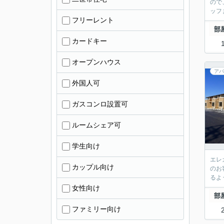
ので
ッフ
フリーレント
部
カードキー
オープンハウス
アパ
外国人可
ガスコンロ設置可
ルームシェア可
学生向け
エレ
カップル向け
のお
るよ
女性向け
部
ファミリー向け