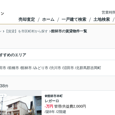
営業時間
売却査定
ホーム
一戸建て検索
土地検索
館林市の賃貸物件一覧
ン
【賃貸】を市区町村から探す
すすめのエリア
田市
/
前橋市
/
館林市
/
みどり市
/
渋川市
/
沼田市
/
北群馬郡吉岡町
38
件
ート
館林市
本町
レガーロ
-万円
管理/共益費2,000円
/築8年 /2階建