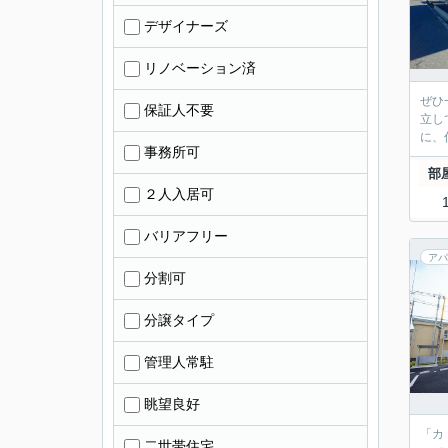
デザイナーズ
リノベーション済
ぜひ
保証人不要
立し
に、
事務所可
部
２人入居可
バリアフリー
アパ
分割可
分譲タイプ
管理人常駐
眺望良好
「カ
二世帯住宅