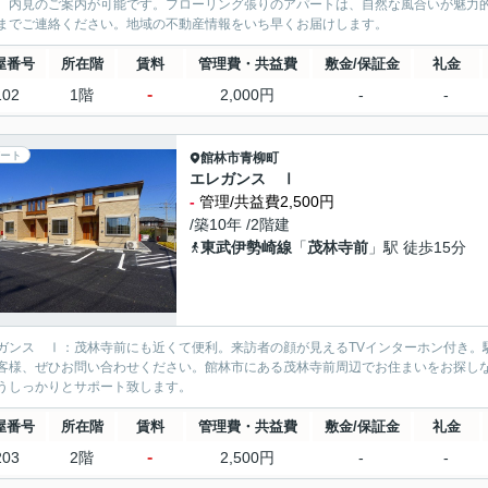
、内見のご案内が可能です。フローリング張りのアパートは、自然な風合いが魅力
までご連絡ください。地域の不動産情報をいち早くお届けします。
屋番号
所在階
賃料
管理費・共益費
敷金/保証金
礼金
-
102
1階
2,000円
-
-
ート
館林市
青柳町
エレガンス Ⅰ
-
管理/共益費2,500円
/築10年 /2階建
東武伊勢崎線
「
茂林寺前
」駅 徒歩15分
ガンス Ⅰ：茂林寺前にも近くて便利。来訪者の顔が見えるTVインターホン付き。
客様、ぜひお問い合わせください。館林市にある茂林寺前周辺でお住まいをお探し
うしっかりとサポート致します。
屋番号
所在階
賃料
管理費・共益費
敷金/保証金
礼金
-
203
2階
2,500円
-
-