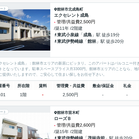
ート
館林市
北成島町
エクセレント成島
-
管理/共益費2,500円
/築11年 /2階建
東武小泉線
「
成島
」駅 徒歩19分
東武伊勢崎線
「
館林
」駅 徒歩20分
クセレント成島」：館林市エリアの新居にピッタリ。このアパートはバルコニー付
トとなっています。駐車スペースプライス月3300円。館林市エリアのことなら、
ご提供いたしますので、ご安心して住まい探しをお任せ下さい。
屋番号
所在階
賃料
管理費・共益費
敷金/保証金
礼金
-
101
1階
2,500円
-
-
ート
館林市
苗木町
ローズＢ
-
管理/共益費2,600円
/築15年 /2階建
東武伊勢崎線
「
茂林寺前
」駅 徒歩20分