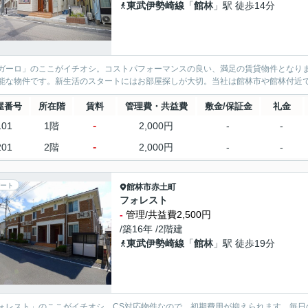
東武伊勢崎線
「
館林
」駅 徒歩14分
ガーロ」のここがイチオシ。コストパフォーマンスの良い、満足の賃貸物件となります
能な物件です。新生活のスタートにはお部屋探しが大切。当社は館林市や館林付近
屋番号
所在階
賃料
管理費・共益費
敷金/保証金
礼金
-
101
1階
2,000円
-
-
-
201
2階
2,000円
-
-
ート
館林市
赤土町
フォレスト
-
管理/共益費2,500円
/築16年 /2階建
東武伊勢崎線
「
館林
」駅 徒歩19分
ォレスト」のここがイチオシ。CS対応物件なので、初期費用が抑えられます。毎日