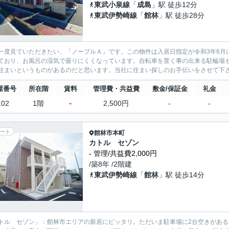
東武小泉線
「
成島
」駅 徒歩12分
東武伊勢崎線
「
館林
」駅 徒歩28分
一度見ていただきたい、「ノーブルＡ」です。この物件は入居日指定が令和3年6月
ており、お風呂の湿気で曇りにくくなっています。自転車を置く事の出来る駐輪場
住まいというものがあるのだと思います。当社に住まい探しのお手伝いをさせて下
屋番号
所在階
賃料
管理費・共益費
敷金/保証金
礼金
-
102
1階
2,500円
-
-
ート
館林市
本町
カトル セゾン
-
管理/共益費2,000円
/築8年 /2階建
東武伊勢崎線
「
館林
」駅 徒歩14分
トル セゾン」：館林市エリアの新居にピッタリ。ただいま駐車場に2台空きがあ