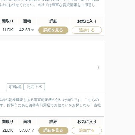
当社にお任せください。当社では豊富な賃貸情報をご用意し
間取り
面積
詳細
お気に入り
1LDK
42.63㎡
詳細を見る
追加する
駐輪場
公共下水
呂場の乾燥機能もある浴室乾燥機の付いた物件です。こちらの
です。館林市にある茂林寺前周辺でお住まいをお探しなら、当社
。
間取り
面積
詳細
お気に入り
2LDK
57.07㎡
詳細を見る
追加する