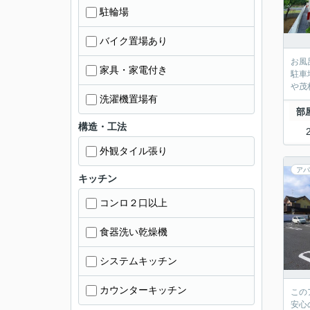
駐輪場
バイク置場あり
お風
家具・家電付き
駐車
や茂
洗濯機置場有
部
構造・工法
外観タイル張り
アパ
キッチン
コンロ２口以上
食器洗い乾燥機
システムキッチン
カウンターキッチン
この
安心