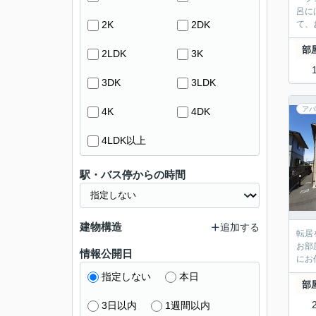
呂に
2K
2DK
て、
部
2LDK
3K
3DK
3LDK
アパ
4K
4DK
4LDK以上
駅・バス停からの時間
建物構造
追加する
転居
お部
情報公開日
にお
指定しない
本日
部
3日以内
1週間以内