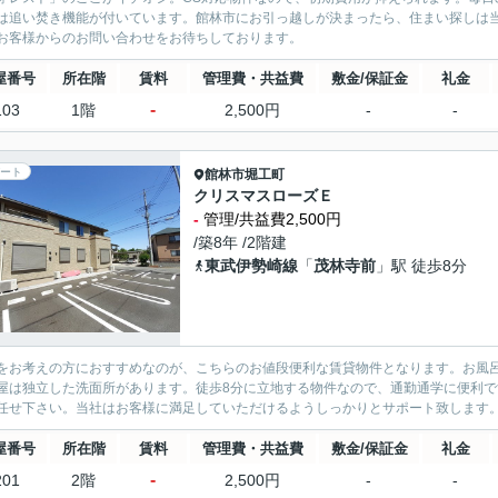
は追い焚き機能が付いています。館林市にお引っ越しが決まったら、住まい探しは
お客様からのお問い合わせをお待ちしております。
屋番号
所在階
賃料
管理費・共益費
敷金/保証金
礼金
-
103
1階
2,500円
-
-
ート
館林市
堀工町
クリスマスローズＥ
-
管理/共益費2,500円
/築8年 /2階建
東武伊勢崎線
「
茂林寺前
」駅 徒歩8分
をお考えの方におすすめなのが、こちらのお値段便利な賃貸物件となります。お風
屋は独立した洗面所があります。徒歩8分に立地する物件なので、通勤通学に便利
任せ下さい。当社はお客様に満足していただけるようしっかりとサポート致します
屋番号
所在階
賃料
管理費・共益費
敷金/保証金
礼金
-
201
2階
2,500円
-
-