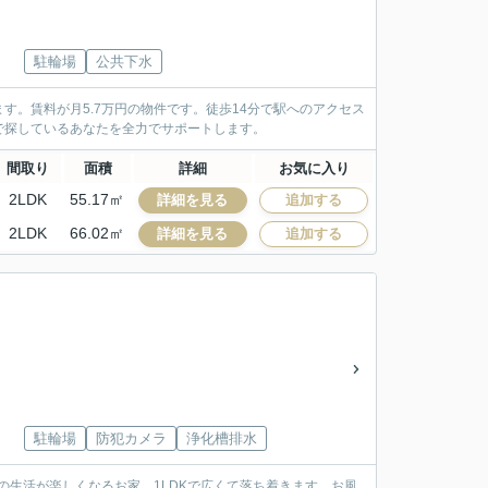
駐輪場
公共下水
。賃料が月5.7万円の物件です。徒歩14分で駅へのアクセス
で探しているあなたを全力でサポートします。
間取り
面積
詳細
お気に入り
2LDK
55.17㎡
詳細を見る
追加する
2LDK
66.02㎡
詳細を見る
追加する
駐輪場
防犯カメラ
浄化槽排水
の生活が楽しくなるお家、1LDKで広くて落ち着きます。お風