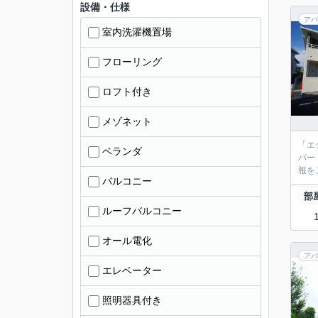
設備・仕様
アパ
室内洗濯機置場
フローリング
ロフト付き
メゾネット
「エ
ベランダ
パー
報を
バルコニー
部
ルーフバルコニー
オール電化
アパ
エレベーター
照明器具付き