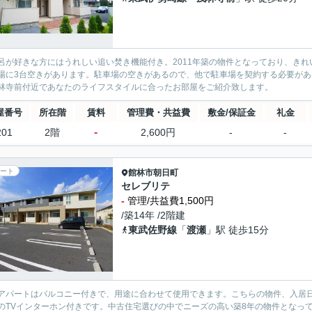
呂が好きな方にはうれしい追い焚き機能付き。2011年築の物件となっており、き
場に3台空きがあります。駐車場の空きがあるので、他で駐車場を契約する必要が
林寺前付近であなたのライフスタイルに合ったお部屋をご紹介致します。
屋番号
所在階
賃料
管理費・共益費
敷金/保証金
礼金
-
201
2階
2,600円
-
-
ート
館林市
朝日町
セレブリテ
-
管理/共益費1,500円
/築14年 /2階建
東武佐野線
「
渡瀬
」駅 徒歩15分
アパートはバルコニー付きで、用途に合わせて使用できます。こちらの物件、入居日
のTVインターホン付きです。中古住宅選びの中でニーズの高い築8年の物件となっ