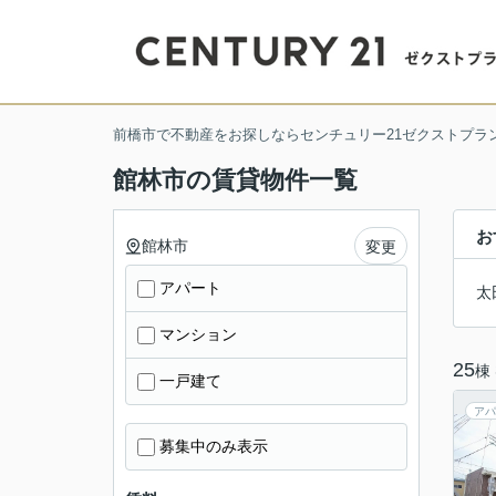
前橋市で不動産をお探しならセンチュリー21ゼクストプラ
館林市の賃貸物件一覧
お
館林市
変更
アパート
太
マンション
25
棟
一戸建て
アパ
募集中のみ表示