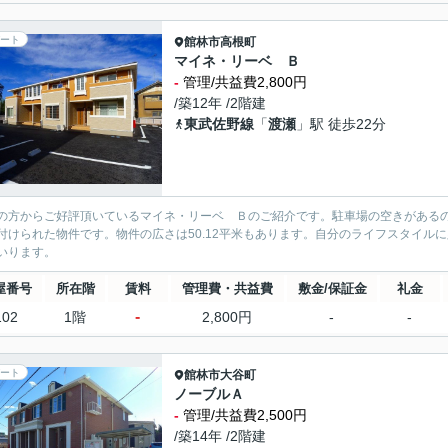
ート
館林市
高根町
マイネ・リーベ Ｂ
-
管理/共益費2,800円
/築12年 /2階建
東武佐野線
「
渡瀬
」駅 徒歩22分
の方からご好評頂いているマイネ・リーベ Ｂのご紹介です。駐車場の空きがある
付けられた物件です。物件の広さは50.12平米もあります。自分のライフスタイル
いります。
屋番号
所在階
賃料
管理費・共益費
敷金/保証金
礼金
-
102
1階
2,800円
-
-
ート
館林市
大谷町
ノーブルＡ
-
管理/共益費2,500円
/築14年 /2階建