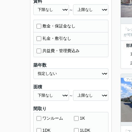
賃料
～
敷金・保証金なし
「レ
が可
礼金・敷引なし
部
共益費・管理費込み
築年数
アパ
面積
～
間取り
ワンルーム
1K
1DK
1LDK
「フ