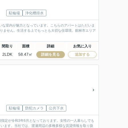
駐輪場
浄化槽排水
れいな室内が魅力となっています。こちらのアパートはただいま
ありません。生活する上でもっとも大切な住環境。館林市エリア
間取り
面積
詳細
お気に入り
2LDK
58.47㎡
詳細を見る
追加する
駐輪場
防犯カメラ
公共下水
指定が令和3年6月となっております。女性の一人暮らしでも
ています。当社では、渡瀬周辺の多種多様な賃貸情報を取り扱