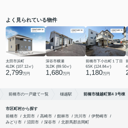
よく見られている物件
太田市浜町
深谷市横瀬
前橋市下小出町１丁目
4LDK (107.12㎡)
3LDK (89.50㎡)
6SK (124.84㎡)
4
2,799
1,680
1,180
万円
万円
万円
前橋市の一戸建て一覧
樋越駅
前橋市樋越町第4 3号棟
市区町村から探す
前橋市
太田市
高崎市
館林市
渋川市
伊勢崎市
みどり市
沼田市
深谷市
北群馬郡吉岡町