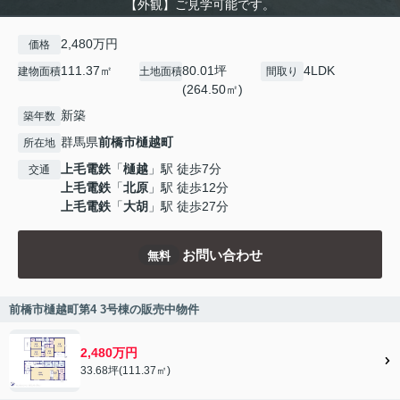
【外観】ご見学可能です。
2,480万円
価格
111.37㎡
80.01坪
4LDK
建物面積
土地面積
間取り
(264.50㎡)
新築
築年数
群馬県
前橋市
樋越町
所在地
上毛電鉄
「
樋越
」駅 徒歩7分
交通
上毛電鉄
「
北原
」駅 徒歩12分
上毛電鉄
「
大胡
」駅 徒歩27分
お問い合わせ
無料
前橋市樋越町第4 3号棟の販売中物件
2,480万円
33.68坪(111.37㎡)