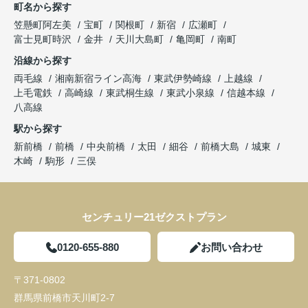
町名から探す
笠懸町阿左美
宝町
関根町
新宿
広瀬町
富士見町時沢
金井
天川大島町
亀岡町
南町
沿線から探す
両毛線
湘南新宿ライン高海
東武伊勢崎線
上越線
上毛電鉄
高崎線
東武桐生線
東武小泉線
信越本線
八高線
駅から探す
新前橋
前橋
中央前橋
太田
細谷
前橋大島
城東
木崎
駒形
三俣
センチュリー21ゼクストプラン
0120-655-880
お問い合わせ
〒371-0802
群馬県前橋市天川町2-7