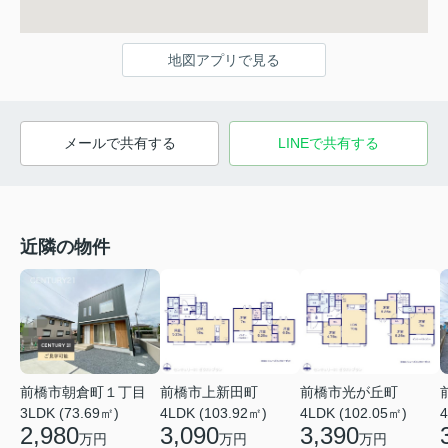
地図アプリで見る
メールで共有する
LINEで共有する
近隣の物件
前橋市朝倉町１丁目
前橋市上新田町
前橋市光が丘町
3LDK (73.69㎡)
4LDK (103.92㎡)
4LDK (102.05㎡)
4
2,980
3,090
3,390
万円
万円
万円