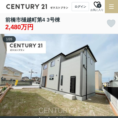
0
ログイン
お気に入り
前橋市樋越町第4 3号棟
2,480万円
1
/
26