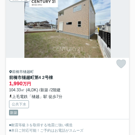
前橋市樋越町
前橋市樋越町第4 2号棟
1,990
万円
104.33㎡ (4LDK) /新築 /2階建
上毛電鉄「樋越」駅 徒歩7分
公共下水
新築
■耐震等級３を取得する地震に強い構造
■本日ご対応可能！ご予約はお電話がスムーズ