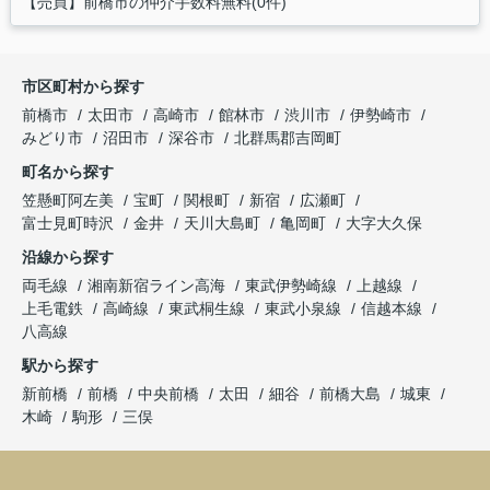
【売買】前橋市の仲介手数料無料(0件)
市区町村から探す
前橋市
太田市
高崎市
館林市
渋川市
伊勢崎市
みどり市
沼田市
深谷市
北群馬郡吉岡町
町名から探す
笠懸町阿左美
宝町
関根町
新宿
広瀬町
富士見町時沢
金井
天川大島町
亀岡町
大字大久保
沿線から探す
両毛線
湘南新宿ライン高海
東武伊勢崎線
上越線
上毛電鉄
高崎線
東武桐生線
東武小泉線
信越本線
八高線
駅から探す
新前橋
前橋
中央前橋
太田
細谷
前橋大島
城東
木崎
駒形
三俣