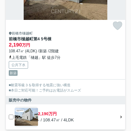
前橋市樋越町
前橋市樋越町第4 5号棟
2,190
万円
108.47㎡ (4LDK) /新築 /2階建
上毛電鉄「樋越」駅 徒歩7分
公共下水
新築
■耐震等級３を取得する地震に強い構造
■本日ご対応可能！ご予約はお電話がスムーズ
販売中の物件
2,190万円
- / 108.47㎡ / 4LDK