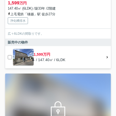
1,599
万円
147.40㎡ (6LDK) /築33年 /2階建
上毛電鉄「樋越」駅 徒歩27分
浄化槽排水
広々6LDKの間取りです。
販売中の物件
1,599万円
- / 147.40㎡ / 6LDK