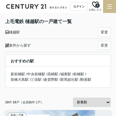
0
ログイン
お気に入り
上毛電鉄 樋越駅の一戸建て一覧
樋越駅
変更
条件から探す
変更
おすすめの駅
新前橋駅
/
中央前橋駅
/
高崎駅
/
城東駅
/
前橋駅
/
前橋大島駅
/
三俣駅
/
倉賀野駅
/
群馬総社駅
/
駒形駅
10
件
10
戸（会員物件 2戸）
新築一戸建