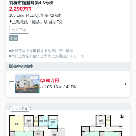
前橋市樋越町第4 6号棟
2,290
万円
105.16㎡ (4LDK) /新築 /2階建
上毛電鉄「樋越」駅 徒歩7分
公共下水
新築
■耐震等級３を取得する地震に強い構造
■本日ご対応可能！ご予約はお電話がスムーズ
販売中の物件
2,290万円
- / 105.16㎡ / 4LDK
中古一戸建