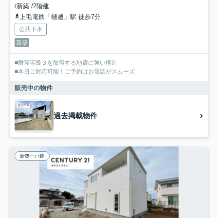
/新築 /2階建
上毛電鉄「樋越」駅 徒歩7分
公共下水
新築
■耐震等級３を取得する地震に強い構造
■本日ご対応可能！ご予約はお電話がスムーズ
販売中の物件
過去掲載物件
新築一戸建