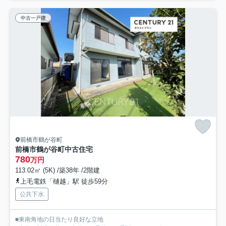
中古一戸建
前橋市鶴が谷町
前橋市鶴が谷町中古住宅
780
万円
113.02㎡ (5K) /築38年 /2階建
上毛電鉄「樋越」駅 徒歩59分
公共下水
■東南角地の日当たり良好な立地