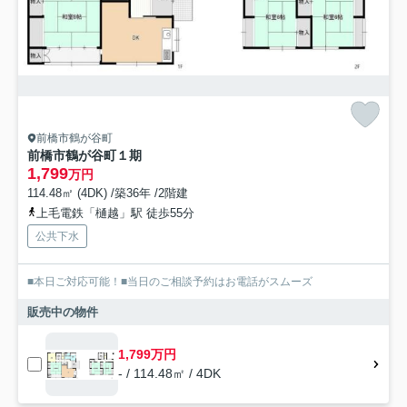
前橋市鶴が谷町
前橋市鶴が谷町１期
1,799
万円
114.48㎡ (4DK) /築36年 /2階建
上毛電鉄「樋越」駅 徒歩55分
公共下水
■本日ご対応可能！■当日のご相談予約はお電話がスムーズ
販売中の物件
1,799万円
- / 114.48㎡ / 4DK