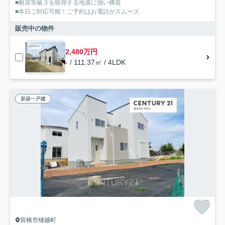
■耐震等級３を取得する地震に強い構造
■本日ご対応可能！ご予約はお電話がスムーズ
販売中の物件
2,480万円
- / 111.37㎡ / 4LDK
新築一戸建
前橋市樋越町