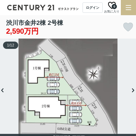
0
ログイン
お気に入り
渋川市金井2棟 2号棟
2,590万円
1
/
12