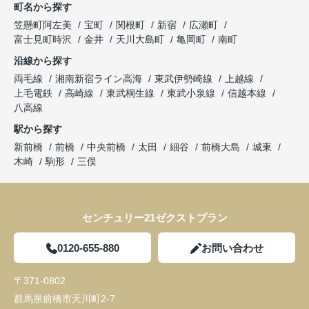
町名から探す
笠懸町阿左美
宝町
関根町
新宿
広瀬町
富士見町時沢
金井
天川大島町
亀岡町
南町
沿線から探す
両毛線
湘南新宿ライン高海
東武伊勢崎線
上越線
上毛電鉄
高崎線
東武桐生線
東武小泉線
信越本線
八高線
駅から探す
新前橋
前橋
中央前橋
太田
細谷
前橋大島
城東
木崎
駒形
三俣
センチュリー21ゼクストプラン
0120-655-880
お問い合わせ
〒371-0802
群馬県前橋市天川町2-7