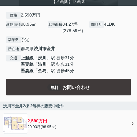
【区画図】区画図
2,590万円
価格
98.95㎡
84.27坪
4LDK
建物面積
土地面積
間取り
(278.59㎡)
予定
築年数
群馬県
渋川市
金井
所在地
上越線
「
渋川
」駅 徒歩31分
交通
吾妻線
「
渋川
」駅 徒歩31分
吾妻線
「
金島
」駅 徒歩45分
お問い合わせ
無料
渋川市金井2棟 2号棟の販売中物件
2,590万円
29.93坪(98.95㎡)