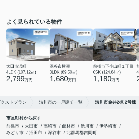
よく見られている物件
太田市浜町
深谷市横瀬
前橋市下小出町１丁目
4LDK (107.12㎡)
3LDK (89.50㎡)
6SK (124.84㎡)
4
2,799
1,680
1,180
万円
万円
万円
ゼクストプラン
渋川市の一戸建て一覧
渋川市金井2棟 2号棟
市区町村から探す
前橋市
太田市
高崎市
館林市
渋川市
伊勢崎市
みどり市
沼田市
深谷市
北群馬郡吉岡町