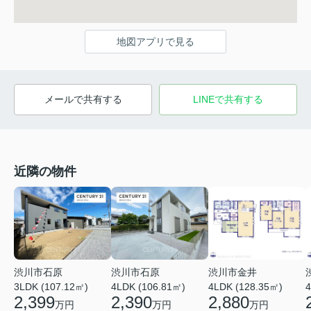
地図アプリで見る
メールで共有する
LINEで共有する
近隣の物件
渋川市石原
渋川市石原
渋川市金井
3LDK (107.12㎡)
4LDK (106.81㎡)
4LDK (128.35㎡)
4
2,399
2,390
2,880
万円
万円
万円