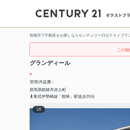
前橋市で不動産をお探しならセンチュリー21ゼクストプラ
この物
グランディール
-
管理/共益費 -
群馬県
館林市
赤土町
東武伊勢崎線「館林」駅徒歩20分
1
/
8