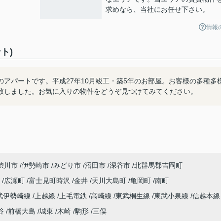
求めなら、当社にお任せ下さい。
情報
ト)
アパートです。平成27年10月竣工・築5年のお部屋。お客様の多種多
致しました。お気に入りの物件をどうぞ見つけてみてください。
渋川市
伊勢崎市
みどり市
沼田市
深谷市
北群馬郡吉岡町
宿
広瀬町
富士見町時沢
金井
天川大島町
亀岡町
南町
武伊勢崎線
上越線
上毛電鉄
高崎線
東武桐生線
東武小泉線
信越本
谷
前橋大島
城東
木崎
駒形
三俣