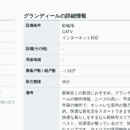
グランディールの詳細情報
設備条件
駐輪場
CATV
インターネット対応
設備(その他)
-
用途地域
-
募集戸数 / 総戸数
- / 10戸
取引態様
仲介
分
備考
館林近くの新居におすすめ、グラン
ールの物件情報。ニーズの高い、平成
情報の見方
年築の物件で、オシャレな室内が魅
的。快適な新生活をスタートできま
快適な暮らしをするなら館林市エリ
ベスト。住環境が整っているので、
なエリアです。当エリアの賃貸物件