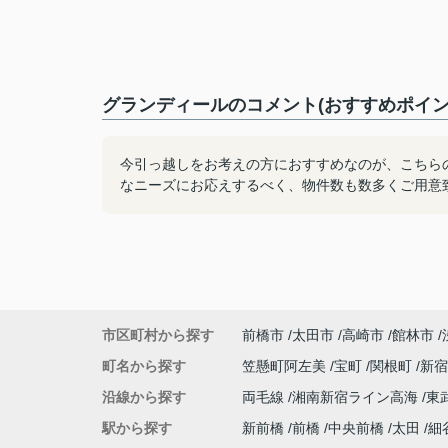
グランディールのコメント(おすすめポイン
今引っ越しをお考えの方におすすめなのが、こちらの
なニーズにお応えするべく、物件数も数多くご用意
市区町村から探す
前橋市
太田市
高崎市
館林市
町名から探す
笠懸町阿左美
宝町
関根町
新
沿線から探す
両毛線
湘南新宿ライン高海
東
駅から探す
新前橋
前橋
中央前橋
太田
細