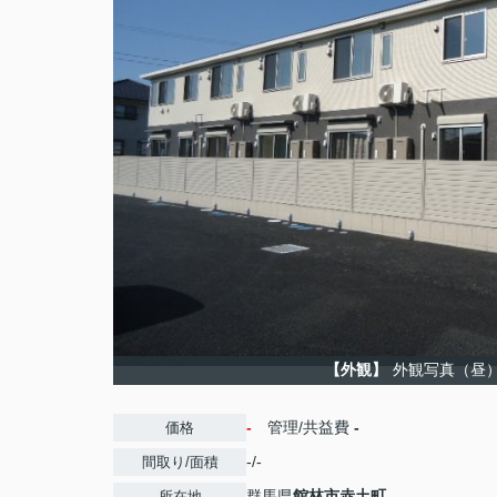
【外観】
外観写真（昼
-
管理/共益費
-
価格
-/-
間取り/面積
群馬県
館林市
赤土町
所在地