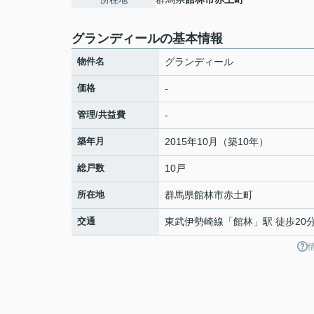
グランディールの基本情報
物件名
グランディール
価格
-
管理/共益費
-
築年月
2015年10月（築10年）
総戸数
10戸
所在地
群馬県
館林市
赤土町
交通
東武伊勢崎線
「
館林
」駅 徒歩20