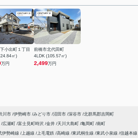
下小出町１丁目
前橋市北代田町
124.84㎡)
4LDK (105.57㎡)
0
2,499
万円
万円
渋川市
伊勢崎市
みどり市
沼田市
深谷市
北群馬郡吉岡町
宿
広瀬町
富士見町時沢
金井
天川大島町
亀岡町
南町
武伊勢崎線
上越線
上毛電鉄
高崎線
東武桐生線
東武小泉線
信越本