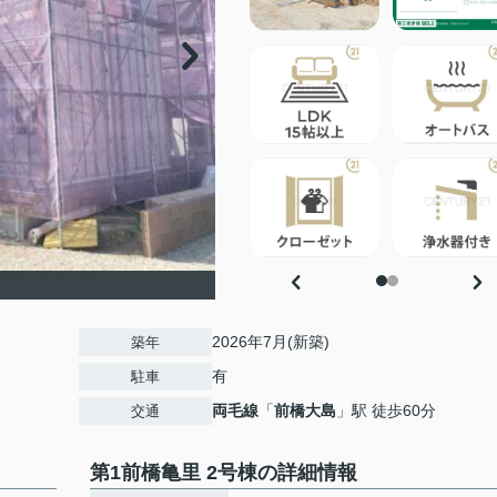
2026年7月(新築)
築年
有
駐車
両毛線
「
前橋大島
」駅 徒歩60分
交通
第1前橋亀里 2号棟の詳細情報