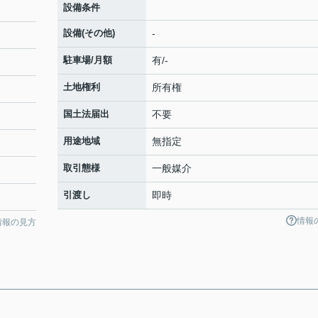
設備条件
設備(その他)
-
駐車場/月額
有/-
土地権利
所有権
国土法届出
不要
用途地域
無指定
取引態様
一般媒介
引渡し
即時
情報
情報の見方