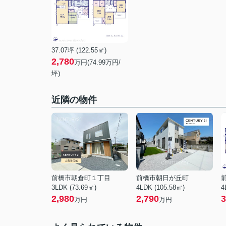
37.07坪 (122.55㎡)
2,780
万円(
74.99
万円/
坪)
近隣の物件
前橋市朝倉町１丁目
前橋市朝日が丘町
3LDK (73.69㎡)
4LDK (105.58㎡)
4
2,980
2,790
3
万円
万円