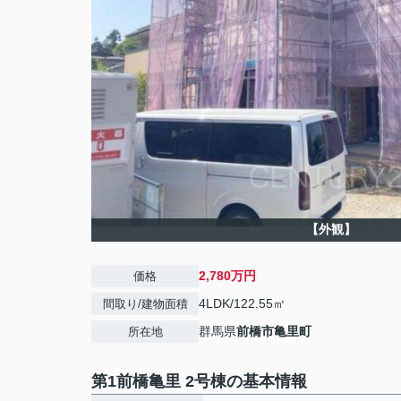
【外観】
2,780万円
価格
4LDK/122.55㎡
間取り/建物面積
群馬県
前橋市
亀里町
所在地
第1前橋亀里 2号棟の基本情報