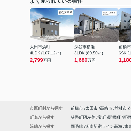
よく見られている物件
太田市浜町
深谷市横瀬
前橋市
4LDK (107.12㎡)
3LDK (89.50㎡)
6SK (
2,799
1,680
1,18
万円
万円
市区町村から探す
前橋市
太田市
高崎市
館林市
町名から探す
笠懸町阿左美
宝町
関根町
新
沿線から探す
両毛線
湘南新宿ライン高海
東