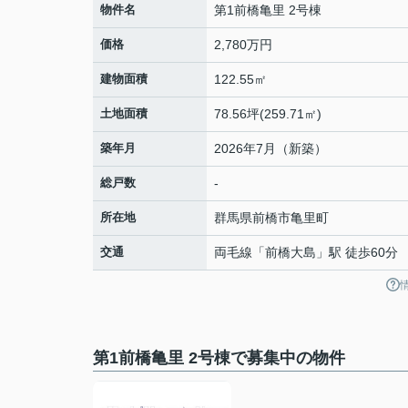
物件名
第1前橋亀里 2号棟
価格
2,780万円
建物面積
122.55㎡
土地面積
78.56坪(259.71㎡)
築年月
2026年7月（新築）
総戸数
-
所在地
群馬県
前橋市
亀里町
交通
両毛線
「
前橋大島
」駅 徒歩60分
第1前橋亀里 2号棟で募集中の物件