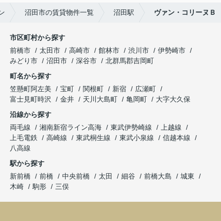
ン
沼田市の賃貸物件一覧
沼田駅
ヴァン・コリーヌＢ
市区町村から探す
前橋市
太田市
高崎市
館林市
渋川市
伊勢崎市
みどり市
沼田市
深谷市
北群馬郡吉岡町
町名から探す
笠懸町阿左美
宝町
関根町
新宿
広瀬町
富士見町時沢
金井
天川大島町
亀岡町
大字大久保
沿線から探す
両毛線
湘南新宿ライン高海
東武伊勢崎線
上越線
上毛電鉄
高崎線
東武桐生線
東武小泉線
信越本線
八高線
駅から探す
新前橋
前橋
中央前橋
太田
細谷
前橋大島
城東
木崎
駒形
三俣