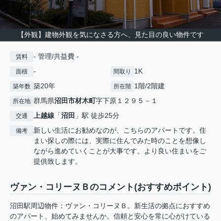
【外観】建物外観を気になさる方へ、見た目の良い物件です
- 管理/共益費 -
賃料
-
1K
面積
間取り
築20年
1階/2階建
築年数
所在階
群馬県
沼田市
材木町
字下原１２９５－１
所在地
上越線
「
沼田
」駅 徒歩25分
交通
新しい生活にお勧めなのが、こちらのアパートです。住
備考
まい探しの際には、実際に住んでみた時のことを想像し
ながら進めていくことが大事です。より良い住まいをご
提供致します。
ヴァン・コリーヌＢのコメント(おすすめポイント)
沼田駅周辺物件：ヴァン・コリーヌＢ。新生活の拠点におすすめ
のアパート、始めてみませんか。信頼と安心を常に心がけている