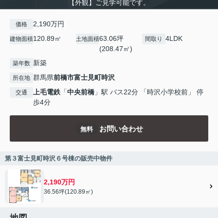
【外観】ご見学可能です。
2,190万円
価格
120.89㎡
63.06坪
4LDK
建物面積
土地面積
間取り
(208.47㎡)
新築
築年数
群馬県
前橋市
富士見町時沢
所在地
上毛電鉄
「
中央前橋
」駅 バス22分 「時沢小学校前」 停
交通
歩4分
お問い合わせ
無料
第３富士見町時沢６号棟の販売中物件
2,190万円
36.56坪(120.89㎡)