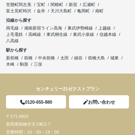
笠懸町阿左美
宝町
関根町
新宿
広瀬町
富士見町時沢
金井
天川大島町
亀岡町
南町
沿線から探す
両毛線
湘南新宿ライン高海
東武伊勢崎線
上越線
上毛電鉄
高崎線
東武桐生線
東武小泉線
信越本線
八高線
駅から探す
新前橋
前橋
中央前橋
太田
細谷
前橋大島
城東
木崎
駒形
三俣
センチュリー21ゼクストプラン
0120-655-880
お問い合わせ
〒371-0802
群馬県前橋市天川町2-7
営業時間：
10：00～19：00