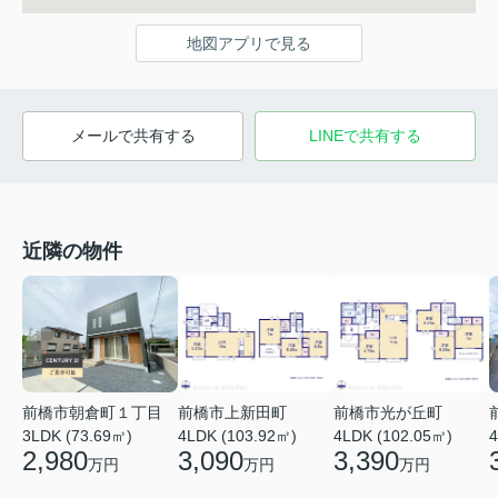
地図アプリで見る
メールで共有する
LINEで共有する
近隣の物件
前橋市朝倉町１丁目
前橋市上新田町
前橋市光が丘町
3LDK (73.69㎡)
4LDK (103.92㎡)
4LDK (102.05㎡)
4
2,980
3,090
3,390
万円
万円
万円