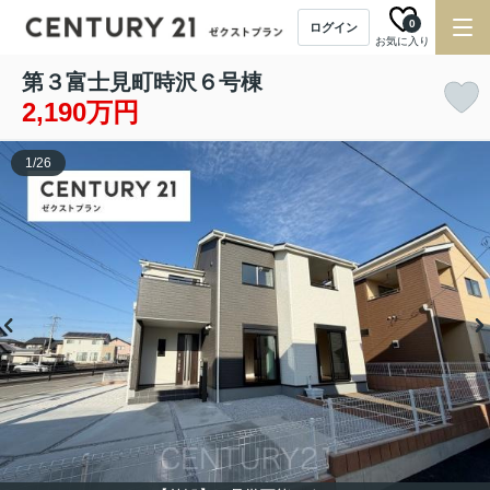
0
ログイン
お気に入り
第３富士見町時沢６号棟
2,190万円
1
/
26