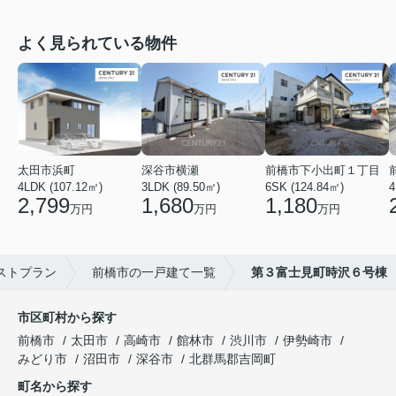
よく見られている物件
太田市浜町
深谷市横瀬
前橋市下小出町１丁目
4LDK (107.12㎡)
3LDK (89.50㎡)
6SK (124.84㎡)
4
2,799
1,680
1,180
万円
万円
万円
ストプラン
前橋市の一戸建て一覧
第３富士見町時沢６号棟
市区町村から探す
前橋市
太田市
高崎市
館林市
渋川市
伊勢崎市
みどり市
沼田市
深谷市
北群馬郡吉岡町
町名から探す