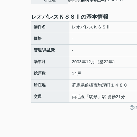
レオパレスＫＳＳⅡの基本情報
物件名
レオパレスＫＳＳⅡ
価格
-
管理/共益費
-
築年月
2003年12月（築22年）
総戸数
14戸
所在地
群馬県
前橋市
駒形町
１４８０
交通
両毛線
「
駒形
」駅 徒歩21分