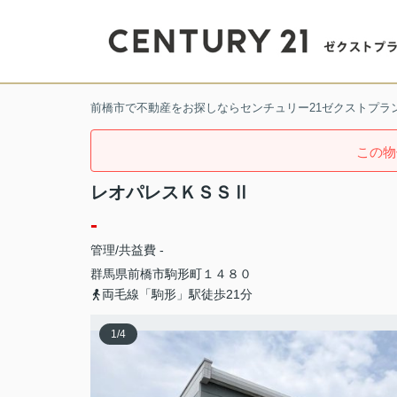
前橋市で不動産をお探しならセンチュリー21ゼクストプラ
この物
レオパレスＫＳＳⅡ
-
管理/共益費 -
群馬県
前橋市
駒形町
１４８０
両毛線「駒形」駅徒歩21分
1
/
4