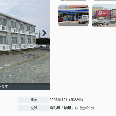
います
2003年12月(築22年)
築年
両毛線
「
駒形
」駅 徒歩21分
交通