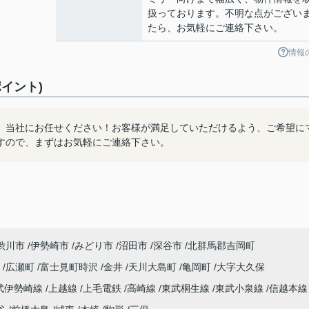
扱っております。不明な点がござい
たら、お気軽にご連絡下さい。
情報
イント)
、当社にお任せください！お客様が満足していただけるよう、ご希望に
すので、まずはお気軽にご連絡下さい。
渋川市
伊勢崎市
みどり市
沼田市
深谷市
北群馬郡吉岡町
宿
広瀬町
富士見町時沢
金井
天川大島町
亀岡町
大字大久保
武伊勢崎線
上越線
上毛電鉄
高崎線
東武桐生線
東武小泉線
信越本