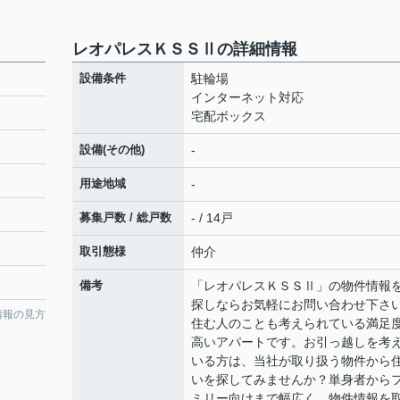
レオパレスＫＳＳⅡの詳細情報
設備条件
駐輪場
インターネット対応
宅配ボックス
設備(その他)
-
用途地域
-
募集戸数 / 総戸数
- / 14戸
取引態様
仲介
備考
「レオパレスＫＳＳⅡ」の物件情報
探しならお気軽にお問い合わせ下さ
情報の見方
住む人のことも考えられている満足
高いアパートです。お引っ越しを考
いる方は、当社が取り扱う物件から
いを探してみませんか？単身者から
ミリー向けまで幅広く、物件情報を