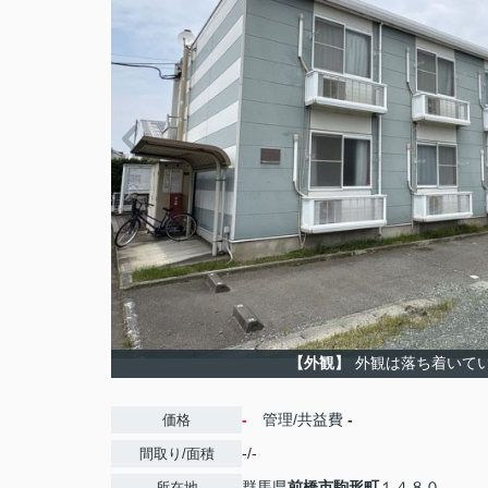
【外観】
外観は落ち着いて
-
管理/共益費
-
価格
-/-
間取り/面積
群馬県
前橋市
駒形町
１４８０
所在地