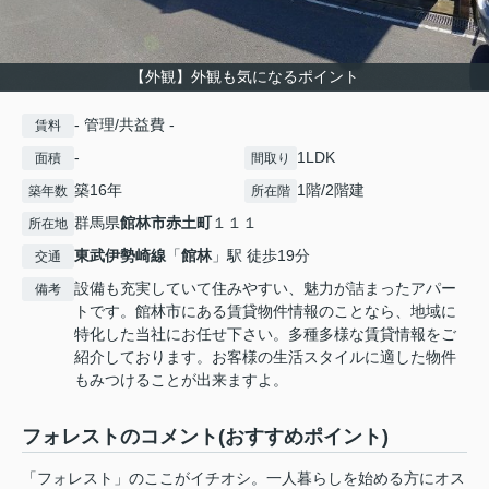
【外観】外観も気になるポイント
- 管理/共益費 -
賃料
-
1LDK
面積
間取り
築16年
1階/2階建
築年数
所在階
群馬県
館林市
赤土町
１１１
所在地
東武伊勢崎線
「
館林
」駅 徒歩19分
交通
設備も充実していて住みやすい、魅力が詰まったアパー
備考
トです。館林市にある賃貸物件情報のことなら、地域に
特化した当社にお任せ下さい。多種多様な賃貸情報をご
紹介しております。お客様の生活スタイルに適した物件
もみつけることが出来ますよ。
フォレストのコメント(おすすめポイント)
「フォレスト」のここがイチオシ。一人暮らしを始める方にオス