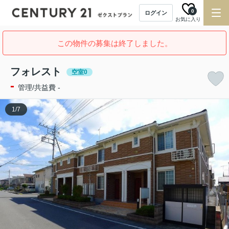
0
ログイン
お気に入り
この物件の募集は終了しました。
フォレスト
空室0
-
管理/共益費 -
1
/
7