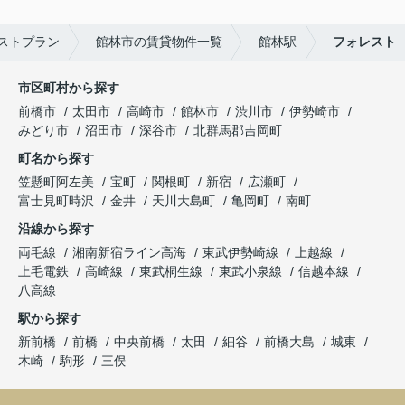
ストプラン
館林市の賃貸物件一覧
館林駅
フォレスト
市区町村から探す
前橋市
太田市
高崎市
館林市
渋川市
伊勢崎市
みどり市
沼田市
深谷市
北群馬郡吉岡町
町名から探す
笠懸町阿左美
宝町
関根町
新宿
広瀬町
富士見町時沢
金井
天川大島町
亀岡町
南町
沿線から探す
両毛線
湘南新宿ライン高海
東武伊勢崎線
上越線
上毛電鉄
高崎線
東武桐生線
東武小泉線
信越本線
八高線
駅から探す
新前橋
前橋
中央前橋
太田
細谷
前橋大島
城東
木崎
駒形
三俣