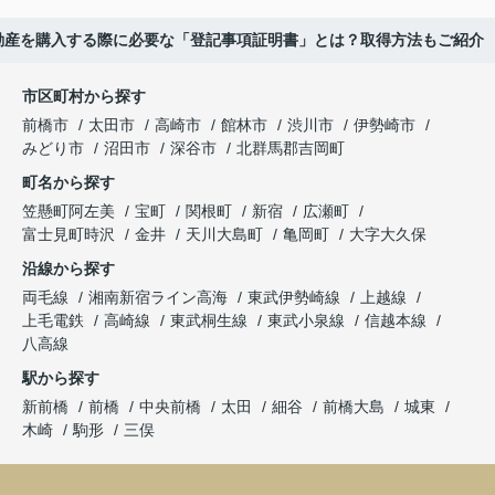
動産を購入する際に必要な「登記事項証明書」とは？取得方法もご紹介
市区町村から探す
前橋市
太田市
高崎市
館林市
渋川市
伊勢崎市
みどり市
沼田市
深谷市
北群馬郡吉岡町
町名から探す
笠懸町阿左美
宝町
関根町
新宿
広瀬町
富士見町時沢
金井
天川大島町
亀岡町
大字大久保
沿線から探す
両毛線
湘南新宿ライン高海
東武伊勢崎線
上越線
上毛電鉄
高崎線
東武桐生線
東武小泉線
信越本線
八高線
駅から探す
新前橋
前橋
中央前橋
太田
細谷
前橋大島
城東
木崎
駒形
三俣