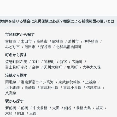
貸物件を借りる場合に火災保険は必須？種類による補償範囲の違いとは
市区町村から探す
前橋市
太田市
高崎市
館林市
渋川市
伊勢崎市
みどり市
沼田市
深谷市
北群馬郡吉岡町
町名から探す
笠懸町阿左美
宝町
関根町
新宿
広瀬町
富士見町時沢
金井
天川大島町
亀岡町
大字大久保
沿線から探す
両毛線
湘南新宿ライン高海
東武伊勢崎線
上越線
上毛電鉄
高崎線
東武桐生線
東武小泉線
信越本線
八高線
駅から探す
新前橋
前橋
中央前橋
太田
細谷
前橋大島
城東
木崎
駒形
三俣