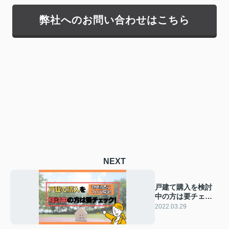
弊社へのお問い合わせはこちら
NEXT
戸建て購入を検討
中の方は要チェッ
ク！敷地調査につ
2022.03.29
いて解説！