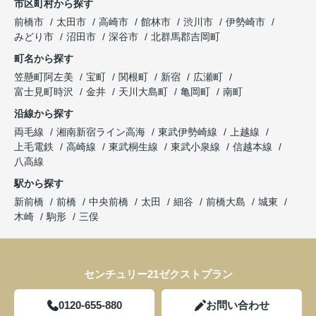
市区町村から探す
前橋市
太田市
高崎市
館林市
渋川市
伊勢崎市
みどり市
沼田市
深谷市
北群馬郡吉岡町
町名から探す
笠懸町阿左美
宝町
関根町
新宿
広瀬町
富士見町時沢
金井
天川大島町
亀岡町
南町
沿線から探す
両毛線
湘南新宿ライン高海
東武伊勢崎線
上越線
上毛電鉄
高崎線
東武桐生線
東武小泉線
信越本線
八高線
駅から探す
新前橋
前橋
中央前橋
太田
細谷
前橋大島
城東
木崎
駒形
三俣
センチュリー21ゼクストプラン
0120-655-880
お問い合わせ