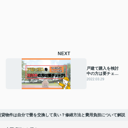
NEXT
戸建て購入を検討
中の方は要チェッ
ク！敷地調査につ
2022.03.29
いて解説！
賃貸物件は自分で畳を交換して良い？修繕方法と費用負担について解説