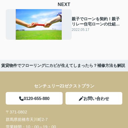
NEXT
親子でローンを契約！親子
リレー住宅ローンの仕組み
やメリット・デメリット
2022.05.17
賃貸物件でフローリングにカビが生えてしまったら？補修方法も解説
センチュリー21ゼクストプラン
0120-655-880
お問い合わせ
〒371-0802
群馬県前橋市天川町2-7
営業時間：
10：00～19：00